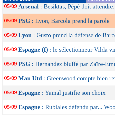
de
05/09
Arsenal
: Besiktas, Pépé doit attendre.
lecture
05/09
PSG
: Lyon, Barcola prend la parole
OK
05/09
Lyon
: Gusto prend la défense de Barc
05/09
Espagne (f)
: le sélectionneur Vilda vir
05/09
PSG
: Hernandez bluffé par Zaïre-Em
05/09
Man Utd
: Greenwood compte bien re
05/09
Espagne
: Yamal justifie son choix
05/09
Espagne
: Rubiales défendu par... Wo