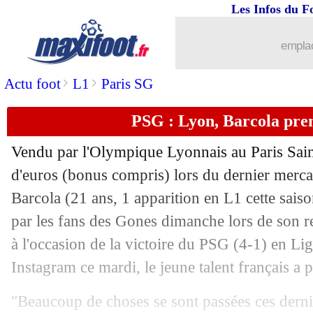
Les Infos du F
...
brèves d'AUJOURD'HUI ( 9 août 202
emplac
...
Liste des brèves du mer. 6 septembre 
>
>
Actu foot
L1
Paris SG
05/09
Al-Hilal
: Leonardo juge le choix de
PSG : Lyon, Barcola pren
05/09
Barça
: Baldé rassure sur son futur
Vendu par l'Olympique Lyonnais au Paris Sai
05/09
EdF (Espoirs)
: Lukeba impressionné
d'euros (bonus compris) lors du dernier mercato
Barcola
(21 ans, 1 apparition en L1 cette saiso
05/09
Liverpool
: Henderson justifie son dép
par les fans des Gones dimanche lors de son
à l'occasion de la victoire du PSG (4-1) en Lig
05/09
PSG
: Mbappé, l'espoir d'Hernandez
Instagram ce mardi, le jeune talent français a p
05/09
Al-Shabab
: Saïss arrive en prêt (offic
"Beaucoup de choses se sont passées ces dernie