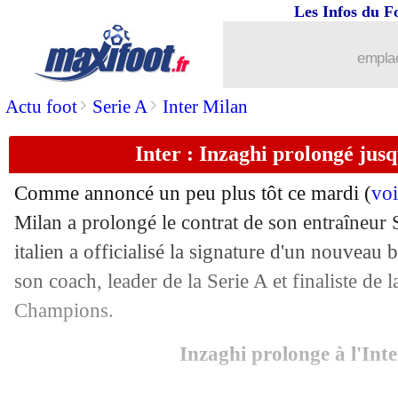
Les Infos du F
05/09
Lyon
: Gusto prend la défense de Barc
emplac
05/09
Espagne (f)
: le sélectionneur Vilda vir
>
>
Actu foot
Serie A
Inter Milan
05/09
PSG
: Hernandez bluffé par Zaïre-Em
Inter : Inzaghi prolongé jusq
05/09
Man Utd
: Greenwood compte bien re
Comme annoncé un peu plus tôt ce mardi (
voi
05/09
Espagne
: Yamal justifie son choix
Milan a prolongé le contrat de son entraîneur
italien a officialisé la signature d'un nouveau 
05/09
Espagne
: Rubiales défendu par... Wo
son coach, leader de la Serie A et finaliste de 
Champions.
05/09
Monaco
: K. Diatta - "je n'ai pas peur"
Inzaghi prolonge à l'Int
05/09
Naples
: Lindstrøm a refusé Liverpool 