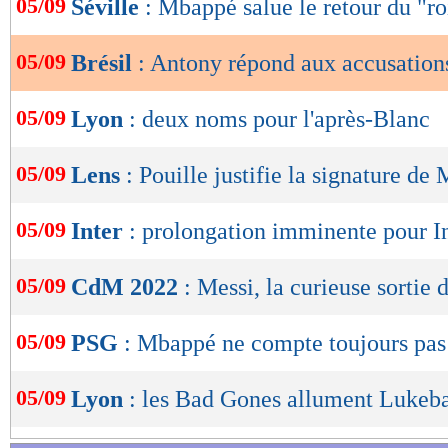
05/09
Séville
: Mbappé salue le retour du "r
J’espère que les enquêtes policières en cours d
de
lecture
mon innocence", a terminé Antony.
05/09
Brésil
: Antony répond aux accusation
OK
Lu 21.059 fois
- Youcef Touaitia 
05/09
Lyon
: deux noms pour l'après-Blanc
05/09
Lens
: Pouille justifie la signature de
05/09
Inter
: prolongation imminente pour I
05/09
CdM 2022
: Messi, la curieuse sortie
05/09
PSG
: Mbappé ne compte toujours pas
05/09
Lyon
: les Bad Gones allument Lukeba