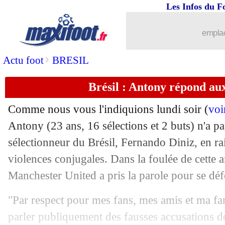
05/09
Man Utd
: Greenwood compte bien re
Les Infos du F
05/09
Espagne
: Yamal justifie son choix
emplac
05/09
Espagne
: Rubiales défendu par... Wo
>
Actu foot
BRESIL
Brésil : Antony répond au
05/09
Monaco
: K. Diatta - "je n'ai pas peur"
Comme nous vous l'indiquions lundi soir (
voi
05/09
Naples
: Lindstrøm a refusé Liverpool 
Antony (23 ans, 16 sélections et 2 buts) n'a pas
sélectionneur du Brésil, Fernando Diniz, en ra
05/09
PSG
: Roche comprend Messi, pas N
violences conjugales. Dans la foulée de cette an
05/09
CdM 2022
: Van Dijk pas d'accord av
Manchester United a pris la parole pour se déf
"Par respect pour mes fans, mes amis et ma fam
05/09
EdF (Espoirs)
: Henry encense Barcol
parler publiquement des fausses accusations do