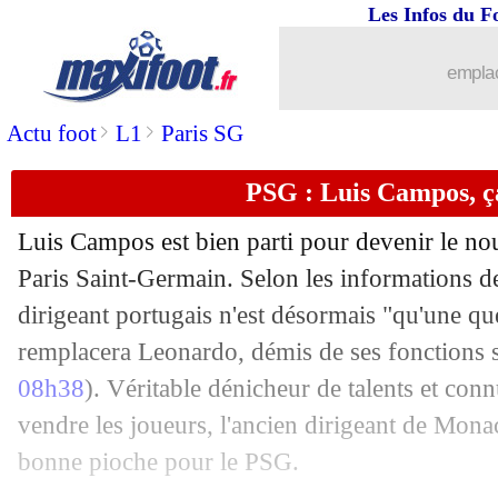
22/05
Aston Villa
: Gerrard accuse les fans 
Les Infos du F
22/05
VIDEO
: champagne et cigare pour Ib
emplac
>
>
Actu foot
L1
Paris SG
22/05
VIDEO
: les Citizens soulèvent le tro
PSG : Luis Campos, ça
22/05
ASSE
: Dupraz a sanctionné Boudebo
Luis Campos est bien parti pour devenir le no
22/05
Ita.
: Milan champion avec un doublé 
Paris Saint-Germain. Selon les informations d
dirigeant portugais n'est désormais "qu'une que
22/05
Man City
: Gündogan félicite Liverpo
remplacera Leonardo, démis de ses fonctions s
22/05
VIDEO
: Guardiola ému, les fans déch
08h38
). Véritable dénicheur de talents et con
vendre les joueurs, l'ancien dirigeant de Monac
22/05
Ang.
: Leeds sauvé, Burnley relégué
bonne pioche pour le PSG.