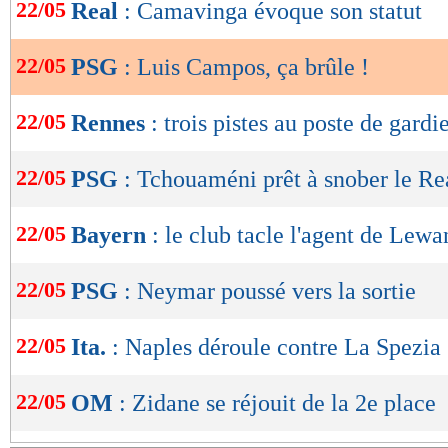
de
22/05
Real
: Camavinga évoque son statut
lecture
22/05
PSG
: Luis Campos, ça brûle !
OK
22/05
Rennes
: trois pistes au poste de gardi
22/05
PSG
: Tchouaméni prêt à snober le Re
22/05
Bayern
: le club tacle l'agent de Lew
22/05
PSG
: Neymar poussé vers la sortie
22/05
Ita.
: Naples déroule contre La Spezia
22/05
OM
: Zidane se réjouit de la 2e place