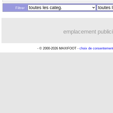
...
Liste des brèves du ven. 20 mai 2022
Filtrer :
emplacement publici
- © 2000-2026 MAXIFOOT -
choix de consentemen