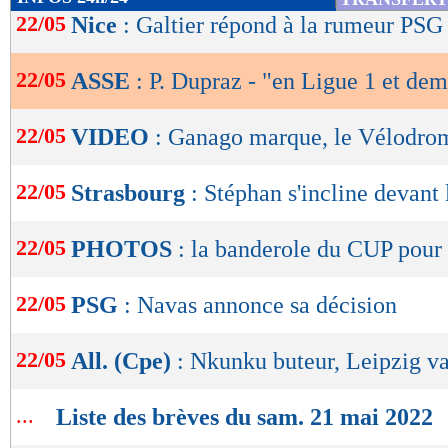
de
22/05
Nice
: Galtier répond à la rumeur PSG
lecture
22/05
ASSE
: P. Dupraz - "en Ligue 1 et dem
OK
22/05
VIDEO
: Ganago marque, le Vélodro
22/05
Strasbourg
: Stéphan s'incline devant
22/05
PHOTOS
: la banderole du CUP pou
22/05
PSG
: Navas annonce sa décision
22/05
All. (Cpe)
: Nkunku buteur, Leipzig va
...
Liste des brèves du sam. 21 mai 2022