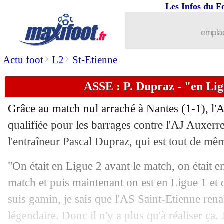
Les Infos du F
22/05
OM
: Saliba confirme son souhait
emplac
22/05
Bordeaux
: les regrets de Guion
>
>
Actu foot
L2
St-Etienne
22/05
PSG
: Mbappé, Pochettino a su au de
ASSE : P. Dupraz - "en Lig
22/05
Monaco
: la grande déception de Cle
Grâce au match nul arraché à Nantes (1-1), l'A
22/05
Real
: Mbappé, la Liga attaque le PSG 
qualifiée pour les barrages contre l'AJ Auxerr
l'entraîneur Pascal Dupraz, qui est tout de mê
22/05
PSG
: Di Maria, entre émotion et am
"On était en Ligue 2 avant le match, on était 
22/05
PSG
: Leonardo viré !
match et puis maintenant on est en Ligue 1 et d
suis gamin, je sais que l'AS Saint-Etienne renaî
22/05
Nice
: Galtier 5e mais amer
légendaire. Donc il n'y a plus qu'à réaliser ça. 