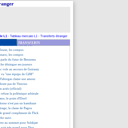
eine Côme
tranger
laît à Brighton et Galatasaray
ens se jouera dimanche à 14h
 fier de son attitude
géria, les compos
tal Palace sorti par une D6 !
SG-OM au Koweït, un scandale !
y note l'évolution d'Upamecano
de L1
-
Tableau mercato L1
-
Transferts étranger
ns reporté
TRANSFERTS
le concours de tirs au but
louse, les compos
onaco, les compos
S parle du futur de Benzema
che dézingue ses joueurs
c vole au secours de Guirassy
a vu "une équipe de CdM"
, Fabregas clame son amour
doute pas de Vinicius
s actés (officiel)
 refuse la polémique arbitrale
no, le point d'Eberl
lonso n'est pas un kamikaze
bitrage, la classe de Pagou
le grand compliment de Flick
rbe suivi
ntre au sommet pour Solskjær
 voit très grand pour Diaz