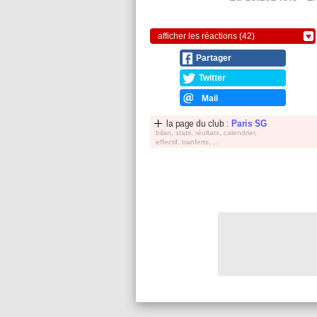
afficher les réactions (42)
Partager
Twitter
Mail
la page du club :
Paris SG
bilan, stats, réultats, calendrier,
effectif, tranferts, ...