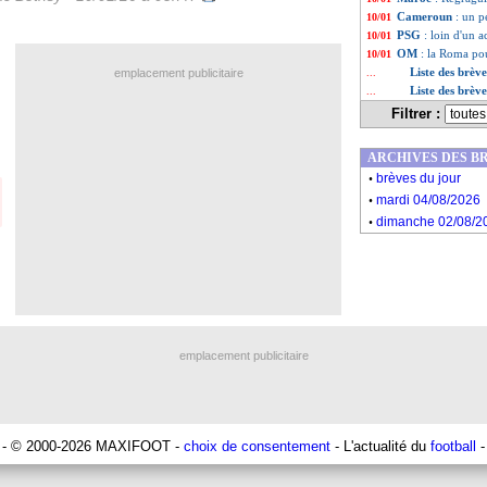
Cameroun
: un 
10/01
PSG
: loin d'un 
10/01
OM
: la Roma po
10/01
Liste des brèv
emplacement publicitaire
...
Liste des brèv
...
Filtrer :
ARCHIVES DES B
.
brèves du jour
.
mardi 04/08/2026
.
dimanche 02/08/2
emplacement publicitaire
- © 2000-2026 MAXIFOOT -
choix de consentement
- L'actualité du
football
-