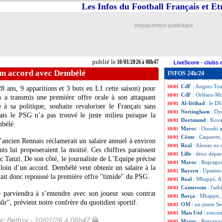
Ita.
: Bologne fr
10/01
Les Infos du Football Français et E
Nice
: Boudaoui p
10/01
CdF
: Sochaux-L
10/01
emplacement publicitaire
Lille
: Genesio pas
10/01
CAN
: Algérie-Ni
10/01
Ang. (Cpe)
: Crys
10/01
Sondage MF
: P
10/01
publié le
10/01/2026 à 08h47
Bayern
: Kompan
10/01
LiveScore
-
clubs 
CdF
: Sochaux-Le
10/01
'un accord avec Dembélé
INFOS 24h/24
Rennes
: Beye et 
10/01
CdF
: Angers-Tou
10/01
8 ans, 9 apparitions et 3 buts en L1 cette saison) pour
CdF
: Orléans-M
10/01
n a transmis une première offre orale à son attaquant
Al-Ittihad
: le D
10/01
e à sa politique, souhaite revaloriser le Français sans
Nottingham
: Dy
10/01
Mais le PSG n’a pas trouvé le juste milieu puisque la
Dortmund
: Kova
10/01
mbélé.
Maroc
: Ounahi 
10/01
Côme
: Caqueret
10/01
’ancien Rennais réclamerait un salaire annuel à environ
Real
: Alonso ne 
10/01
ts lui proposeraient la moitié. Ces chiffres paraissent
Lille
: deux départ
10/01
c Tanzi. De son côté, le journaliste de L’Equipe précise
Maroc
: Regragui
10/01
 loin d’un accord. Dembélé veut obtenir un salaire à la
Bayern
: Upameca
10/01
rait donc repoussé la première offre "timide" du PSG.
Real
: Mbappé, A
10/01
Cameroun
: l'ar
10/01
ne parviendra à s’entendre avec son joueur sous contrat
Barça
: Mbappé, 
10/01
ûr", prévient notre confrère du quotidien sportif.
OM
: un jeune Se
10/01
Man Utd
: renco
10/01
ic Bethsy - 10/01/26 à 08h47
Maroc
: Regragui
10/01