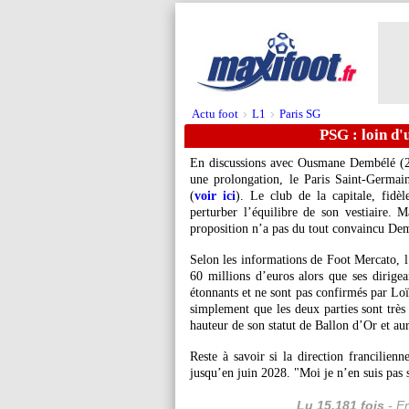
Actu foot
L1
Paris SG
>
>
PSG : loin d
En discussions avec
Ousmane Dembélé
(2
une prolongation, le Paris Saint-Germai
(
voir ici
). Le club de la capitale, fidèl
perturber l’équilibre de son vestiaire. 
proposition n’a pas du tout convaincu De
Selon les informations de Foot Mercato, l
60 millions d’euros alors que ses dirigean
étonnants et ne sont pas confirmés par Loï
simplement que les deux parties sont très
hauteur de son statut de Ballon d’Or et au
Reste à savoir si la direction francilien
jusqu’en juin 2028. "Moi je n’en suis pas s
Lu 15.181 fois
- Er