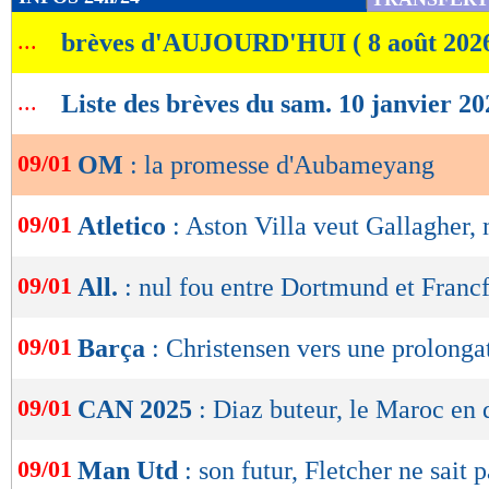
de
...
brèves d'AUJOURD'HUI ( 8 août 202
lecture
OK
...
Liste des brèves du sam. 10 janvier 20
09/01
OM
: la promesse d'Aubameyang
09/01
Atletico
: Aston Villa veut Gallagher, 
09/01
All.
: nul fou entre Dortmund et Francf
09/01
Barça
: Christensen vers une prolonga
09/01
CAN 2025
: Diaz buteur, le Maroc en 
09/01
Man Utd
: son futur, Fletcher ne sait p