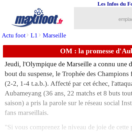
Les Infos du F
emplac
>
>
Actu foot
L1
Marseille
OM : la promesse d'A
Jeudi, l'Olympique de Marseille a connu une d
bout du suspense, le Trophée des Champions f
(2-2, 1-4 t.a.b.). Affecté par cet échec, l'att
Aubameyang
(36 ans, 22 matchs et 8 buts tout
saison) a pris la parole sur le réseau social In
fans marseillais.
"Si vous comprenez le niveau de joie de cette 