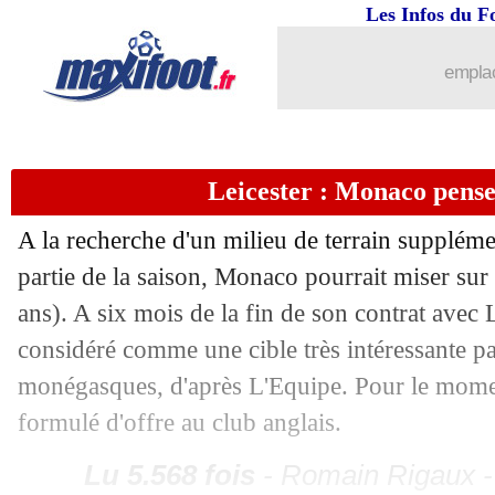
Les Infos du F
09/01
Nice
: Clauss revient sur son départ av
emplac
09/01
OM
: Benatia prend la défense de De 
09/01
PSG
: les penalties, l'aveu de Ruiz
Leicester : Monaco pens
09/01
Rennes
: Meïté bientôt blindé ?
A la recherche d'un milieu de terrain suppléme
partie de la saison, Monaco pourrait miser s
09/01
Fiorentina
: Brest en action pour Ric
ans). A six mois de la fin de son contrat avec Le
considéré comme une cible très intéressante pa
09/01
OM
: la Roma pense aussi à Vaz !
monégasques, d'après L'Equipe. Pour le mome
09/01
Le Havre
: Delaine quitte déjà le club 
formulé d'offre au club anglais.
Lu 5.568 fois
- Romain Rigaux -
09/01
Paris FC
: Koleosho a signé (officiel)