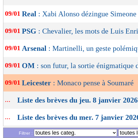
OK
09/01
Real
: Xabi Alonso dézingue Simeone 
09/01
PSG
: Chevalier, les mots de Luis Enr
09/01
Arsenal
: Martinelli, un geste polémi
09/01
OM
: son futur, la sortie énigmatique
09/01
Leicester
: Monaco pense à Soumaré
...
Liste des brèves du jeu. 8 janvier 2026
...
Liste des brèves du mer. 7 janvier 202
Filtrer :