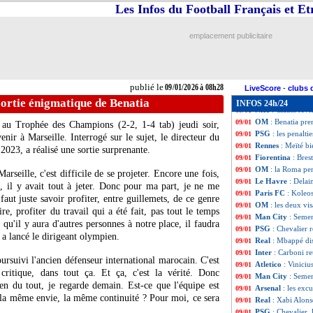
Rennes
: Grønbae
09/01
Les Infos du Football Français et E
Nantes
: Benhatta
09/01
Tottenham
: Tel 
09/01
emplacement publicitaire
PSG
: Ruiz, la p
09/01
PSG
: Roche a ai
09/01
Nice
: la plainte,
09/01
Arsenal
: accord
09/01
publié le
09/01/2026 à 08h28
Metz
: Hein a la
09/01
LiveScore
-
clubs 
Lyon
: Endrick de
09/01
 sortie énigmatique de Benatia
INFOS 24h/24
Nice
: Clauss revi
09/01
OM
: Benatia pre
09/01
 au Trophée des Champions (2-2, 1-4 tab) jeudi soir,
PSG
: les penalti
09/01
ir à Marseille. Interrogé sur le sujet, le directeur du
Rennes
: Meïté bi
09/01
2023, a réalisé une sortie surprenante.
Fiorentina
: Bres
09/01
OM
: la Roma pen
09/01
arseille, c'est difficile de se projeter. Encore une fois,
Le Havre
: Delai
09/01
, il y avait tout à jeter. Donc pour ma part, je ne me
Paris FC
: Koleos
09/01
 faut juste savoir profiter, entre guillemets, de ce genre
OM
: les deux vi
09/01
e, profiter du travail qui a été fait, pas tout le temps
Man City
: Semen
09/01
qu'il y aura d'autres personnes à notre place, il faudra
PSG
: Chevalier 
09/01
, a lancé le dirigeant olympien.
Real
: Mbappé di
09/01
Inter
: Carboni re
09/01
oursuivi l'ancien défenseur international marocain. C'est
Atletico
: Vinici
09/01
 critique, dans tout ça. Et ça, c'est la vérité. Donc
Man City
: Seme
09/01
en du tout, je regarde demain. Est-ce que l'équipe est
Arsenal
: les exc
09/01
 la même envie, la même continuité ? Pour moi, ce sera
Real
: Xabi Alon
09/01
PSG
: Chevalier,
09/01