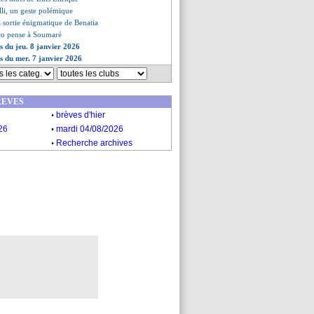
lli, un geste polémique
la sortie énigmatique de Benatia
o pense à Soumaré
es du jeu. 8 janvier 2026
es du mer. 7 janvier 2026
REVES
.
brèves d'hier
.
26
mardi 04/08/2026
.
Recherche archives