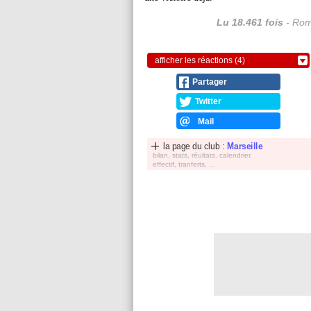
Lu 18.461 fois
- Rom
afficher les réactions (4)
Partager
Twitter
Mail
la page du club :
Marseille
bilan, stats, réultats, calendrier,
effectif, tranferts, ...