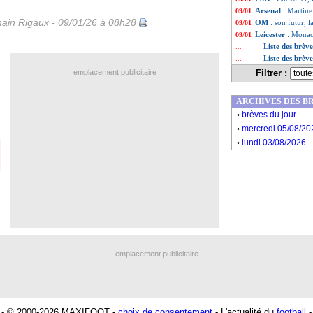
Arsenal
: Martine
09/01
ain Rigaux - 09/01/26 à 08h28
OM
: son futur, 
09/01
Leicester
: Monac
09/01
Liste des brèv
...
Liste des brèv
...
emplacement publicitaire
Filtrer :
ARCHIVES DES B
.
brèves du jour
.
mercredi 05/08/20
.
lundi 03/08/2026
emplacement publicitaire
- © 2000-2026 MAXIFOOT -
choix de consentement
- L'actualité du
football
-