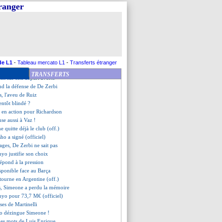
k de retour au pays ?
tranger
b prêté à Reims (officiel)
prêt à plier bagage ?
roposition osée de Galatasaray
mé la réponse de Chevalier
 Clauss donne sa version
 avec Saka pour une prolongation
 cote en MLS
de L1
-
Tableau mercato L1
-
Transferts étranger
vrait jouer contre Lille
TRANSFERTS
ent sur son départ avorté
nd la défense de De Zerbi
es, l'aveu de Ruiz
entôt blindé ?
t en action pour Richardson
se aussi à Vaz !
ne quitte déjà le club (off.)
ho a signé (officiel)
sages, De Zerbi ne sait pas
yo justifie son choix
répond à la pression
sponible face au Barça
tourne en Argentine (off.)
us, Simeone a perdu la mémoire
nyo pour 73,7 M€ (officiel)
uses de Martinelli
so dézingue Simeone !
 les mots de Luis Enrique