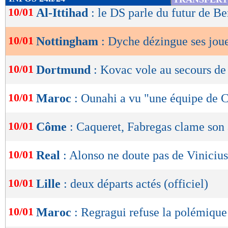
de
10/01
Al-Ittihad
: le DS parle du futur de 
lecture
10/01
Nottingham
: Dyche dézingue ses jou
OK
10/01
Dortmund
: Kovac vole au secours de
10/01
Maroc
: Ounahi a vu "une équipe de
10/01
Côme
: Caqueret, Fabregas clame son
10/01
Real
: Alonso ne doute pas de Vinicius
10/01
Lille
: deux départs actés (officiel)
10/01
Maroc
: Regragui refuse la polémique 