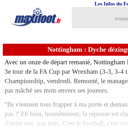
Les Infos du F
10/01
CdF
: Toulouse sort Angers
emplac
10/01
CdF
: Hauts Lyonnais-Lorient, les co
10/01
CdF
: Monaco décevant mais qualifié
Nottingham : Dyche dézingu
10/01
CdF
: Avranches-Strasbourg, les comp
Avec un onze de départ remanié, Nottingham Fo
10/01
Ita.
: Bologne freine Côme
3e tour de la FA Cup par Wrexham (3-3, 3-4 t.
Championship, vendredi. Remonté, le manager
10/01
Nice
: Boudaoui plaît à Brighton et Ga
pas mâché ses mots envers ses joueurs.
10/01
CdF
: Sochaux-Lens se jouera dimanc
"Ils viennent tous frapper à ma porte et deman
pas ?' Eh bien, honnêtement, la réponse est cla
10/01
Lille
: Genesio pas fier de son attitude
d'entre eux, pas tous. C'est le football, c'est c