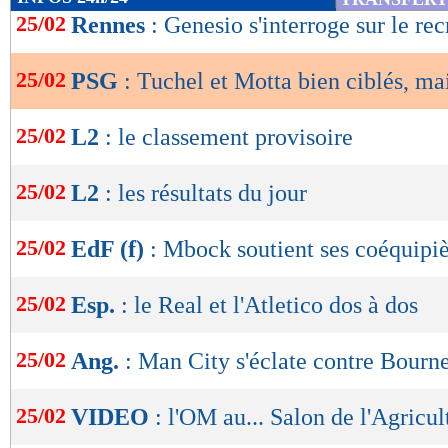
de
25/02
Rennes
: Genesio s'interroge sur le re
lecture
25/02
PSG
: Tuchel et Motta bien ciblés, mai
OK
25/02
L2
: le classement provisoire
25/02
L2
: les résultats du jour
25/02
EdF (f)
: Mbock soutient ses coéquipiè
25/02
Esp.
: le Real et l'Atletico dos à dos
25/02
Ang.
: Man City s'éclate contre Bourn
25/02
VIDEO
: l'OM au... Salon de l'Agricul