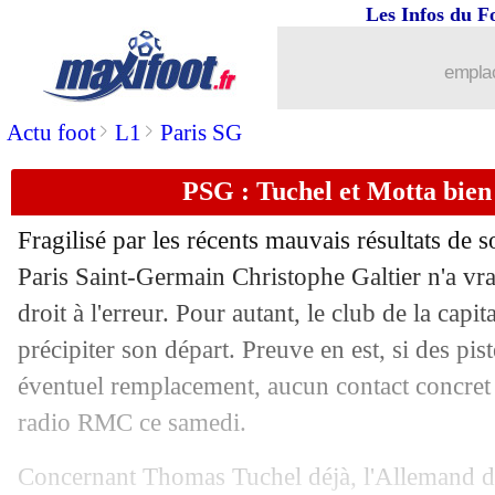
Les Infos du F
emplac
>
>
Actu foot
L1
Paris SG
PSG : Tuchel et Motta bien c
Fragilisé par les récents mauvais résultats de s
Paris Saint-Germain Christophe Galtier n'a vr
droit à l'erreur. Pour autant, le club de la capi
...
brèves d'AUJOURD'HUI ( 6 août 202
précipiter son départ. Preuve en est, si des pis
éventuel remplacement, aucun contact concret 
...
Liste des brèves du dim. 26 février 20
radio RMC ce samedi.
25/02
FFF
: Le Graët prêt à démissionner !
Concernant Thomas Tuchel déjà, l'Allemand di