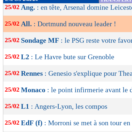
de
25/02
Ang.
: en tête, Arsenal domine Leicest
lecture
25/02
All.
: Dortmund nouveau leader !
OK
25/02
Sondage MF
: le PSG reste votre favo
25/02
L2
: Le Havre bute sur Grenoble
25/02
Rennes
: Genesio s'explique pour The
25/02
Monaco
: le point infirmerie avant le
25/02
L1
: Angers-Lyon, les compos
25/02
EdF (f)
: Morroni se met à son tour en 