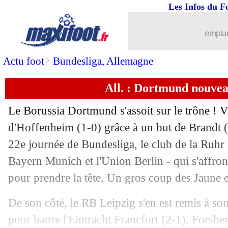
Les Infos du F
25/02
Esp.
: le Real et l'Atletico dos à dos
emplac
25/02
Ang.
: Man City s'éclate contre Bourn
>
Actu foot
Bundesliga, Allemagne
25/02
VIDEO
: l'OM au... Salon de l'Agricul
All. : Dortmund nouvea
25/02
L1
: Montpellier-Lens, les compos
Le Borussia Dortmund s'assoit sur le trône ! Vi
25/02
Lyon
: le niveau, Blanc n'est pas dupe
d'Hoffenheim (1-0) grâce à un but de Brandt (
22e journée de Bundesliga, le club de la Ruhr
25/02
Ita.
: Naples et Osimhen en balade à 
Bayern Munich et l'Union Berlin - qui s'affro
pour prendre la tête. Un gros coup des Jaune e
25/02
Angers
: Hountondji épingle ses attaq
De son côté, le RB Leipzig s'en est remis à s
25/02
Al-Nassr
: le triplé le plus rapide pou
pour battre l'Eintracht Francfort (2-1). Forsbe