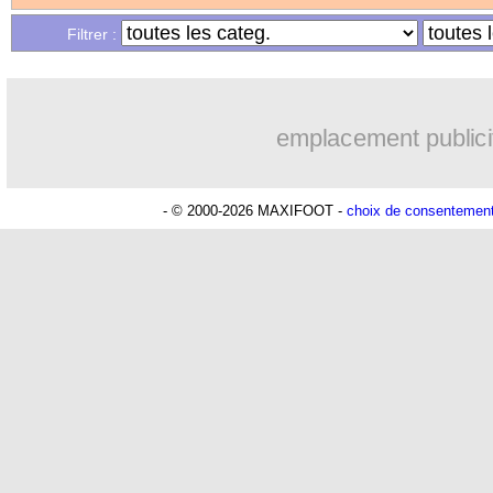
Filtrer :
25/02
L1
: Montpellier 1-1 Lens (fini)
25/02
Ang.
: Liverpool cale face à Crystal P
emplacement publici
25/02
Barça
: Lecce veut conserver Umtiti
- © 2000-2026 MAXIFOOT -
choix de consentemen
25/02
Rennes
: Genesio s'interroge sur le re
25/02
PSG
: Tuchel et Motta bien ciblés, mai
25/02
L2
: le classement provisoire
25/02
L2
: les résultats du jour
25/02
EdF (f)
: Mbock soutient ses coéquipiè