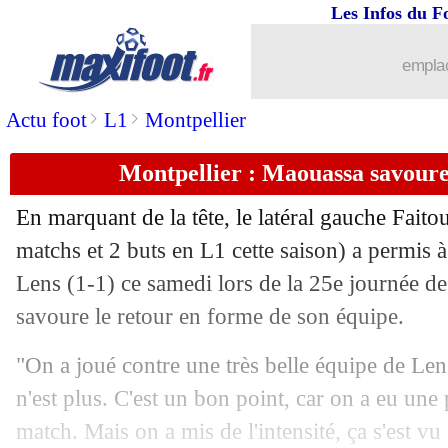
Les Infos du F
emplac
>
>
Actu foot
L1
Montpellier
Montpellier : Maouassa savoure
En marquant de la tête, le latéral gauche Fait
matchs et 2 buts en L1 cette saison) a permis 
Lens (1-1) ce samedi lors de la 25e journée d
savoure le retour en forme de son équipe.
"On a joué contre une très belle équipe de Len
n'est plus. C'est un bon point, car on a eu un
match. Mais on a mis de l'intensité, ça s'est 