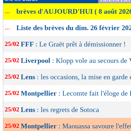
de
...
brèves d'AUJOURD'HUI ( 8 août 202
lecture
OK
...
Liste des brèves du dim. 26 février 20
25/02
FFF
: Le Graët prêt à démissionner !
25/02
Liverpool
: Klopp vole au secours de 
25/02
Lens
: les occasions, la mise en garde
25/02
Montpellier
: Lecomte fait l'éloge de
25/02
Lens
: les regrets de Sotoca
25/02
Montpellier
: Maouassa savoure l'eff