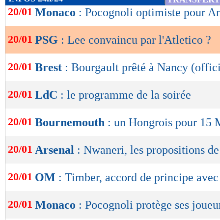
de
20/01
Monaco
: Pocognoli optimiste pour An
lecture
20/01
PSG
: Lee convaincu par l'Atletico ?
OK
20/01
Brest
: Bourgault prêté à Nancy (offici
20/01
LdC
: le programme de la soirée
20/01
Bournemouth
: un Hongrois pour 15 M
20/01
Arsenal
: Nwaneri, les propositions d
20/01
OM
: Timber, accord de principe ave
20/01
Monaco
: Pocognoli protège ses joueu