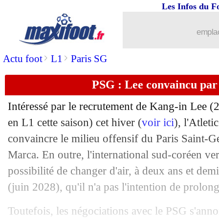
Les Infos du F
20/01
Metz
: Tavenot remplace Le Mignan (o
emplac
20/01
Man Utd
: l'Ajax se positionne sur Ug
>
>
Actu foot
L1
Paris SG
20/01
Inter
: un espoir croate arrive pour 4,
PSG : Lee convaincu par 
20/01
OM
: Garcia aussi envoyé à Vérone ?
Intéressé par le recrutement de Kang-in
Lee
(2
20/01
Metz
: c'est fini pour Le Mignan
en L1 cette saison) cet hiver (
voir ici
), l'Atlet
convaincre le milieu offensif du Paris Saint-G
20/01
OM
: Maupay vers le Paris FC ?
Marca. En outre, l'international sud-coréen ver
possibilité de changer d'air, à deux ans et demi
20/01
Angers
: Abdelli envoyé avec la réser
(juin 2028), qu'il n'a pas l'intention de prolong
20/01
Betis
: Rennes a tenté Lo Celso
Toutefois, les négociations avec le PSG s'annon