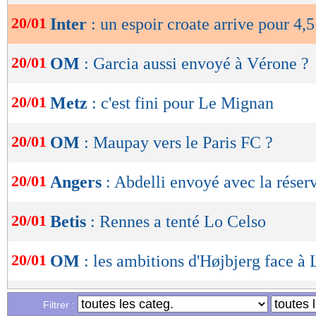
20/01
Inter
: un espoir croate arrive pour 4,
OK
20/01
OM
: Garcia aussi envoyé à Vérone ?
20/01
Metz
: c'est fini pour Le Mignan
20/01
OM
: Maupay vers le Paris FC ?
20/01
Angers
: Abdelli envoyé avec la réser
20/01
Betis
: Rennes a tenté Lo Celso
20/01
OM
: les ambitions d'Højbjerg face à 
20/01
OM
: le TdC, De Zerbi toujours marq
Filtrer :