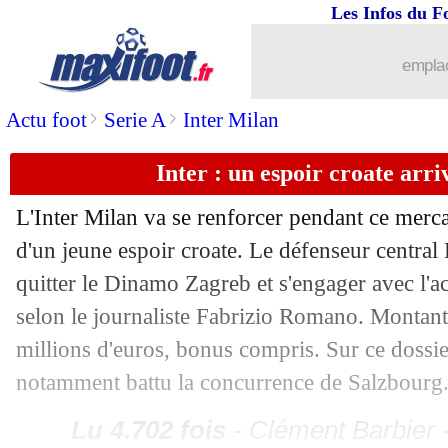
Les Infos du F
20/01
PSG
: Al-Khelaïfi et l'avenir de Demb
emplac
20/01
LdC
: Sporting-Paris SG, les compos
>
>
Actu foot
Serie A
Inter Milan
20/01
LdC
: Real-Monaco, les compos
Inter : un espoir croate arr
20/01
Aston Villa
: fin de saison pour Kama
L'Inter Milan va se renforcer pendant ce mercat
d'un jeune espoir croate. Le défenseur central
20/01
Atletico
: le PSG a fixé son tarif pour
quitter le Dinamo Zagreb et s'engager avec l'ac
20/01
OM
: le prix de Quinten Timber dévoil
selon le journaliste Fabrizio Romano. Montant 
millions d'euros, bonus compris. Sur ce dossie
20/01
Chelsea
: Disasi réintégré par Rosenio
notamment battu la concurrence de Salzbourg
20/01
OM
: les détails financiers du deal N
Lu 4.702 fois
- Clément Barbier 