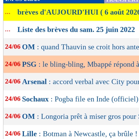
de
...
brèves d'AUJOURD'HUI ( 6 août 202
lecture
OK
...
Liste des brèves du sam. 25 juin 2022
24/06
OM
: quand Thauvin se croit hors ante
24/06
PSG
: le bling-bling, Mbappé répond 
24/06
Arsenal
: accord verbal avec City pou
24/06
Sochaux
: Pogba file en Inde (officiel)
24/06
OM
: Longoria prêt à miser gros pour 
24/06
Lille
: Botman à Newcastle, ça brûle !