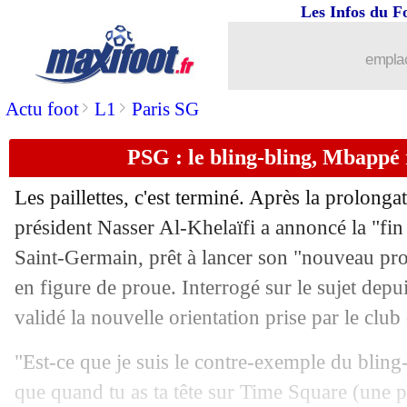
Les Infos du F
emplac
>
>
Actu foot
L1
Paris SG
PSG : le bling-bling, Mbappé
Les paillettes, c'est terminé. Après la prolong
président Nasser Al-Khelaïfi a annoncé la "fin
Saint-Germain, prêt à lancer son "nouveau proj
en figure de proue. Interrogé sur le sujet de
validé la nouvelle orientation prise par le club 
"Est-ce que je suis le contre-exemple du bling-
que quand tu as ta tête sur Time Square (une