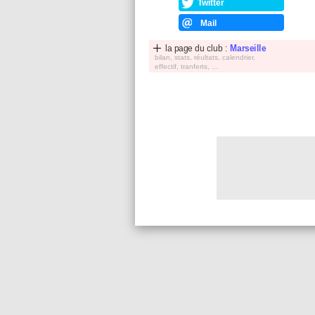
Twitter
Mail
la page du club :
Marseille
bilan, stats, réultats, calendrier,
effectif, tranferts, ...