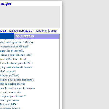
rts promis à Tuchel
tranger
udrait signer en Angleterre
nnec approché... en vain
 Ferhat activée
tois Abdul Samed a signé (off.)
fre pour Lewandowski repoussée
mpte bien dépasser Cavani
ub joue son avenir le 5 juillet
de L1
-
Tableau mercato L1
-
Transferts étranger
'Alvaro bien résilié ?
TRANSFERTS
roissé presque tout le monde
idzic met la pression à Gnabry
ne obsession pour Mbappé
 agacé les Bianconeri...
 signe à Saint-Etienne (off.)
quant de Brighton attendu
ltier a le niveau pour le PSG
, la presse allemande dément
elaïfi acquitté
se pro (officiel)
résilien pour l'après-Benzema ?
orte un pactole au club
once la couleur pour le mercato
s papiers sont prêts
 de plan pour Alvaro ?
accord pour rester
 dit oui au PSG !
ut acheter Saliba !