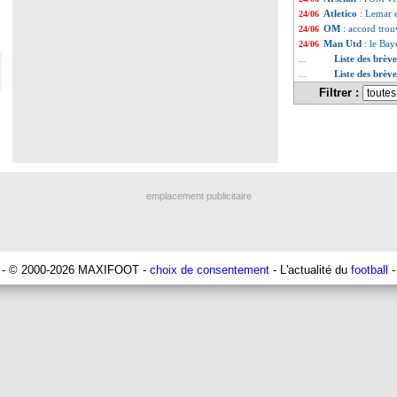
Atletico
: Lemar e
24/06
OM
: accord tro
24/06
Man Utd
: le Ba
24/06
Liste des brève
...
Liste des brèv
...
Filtrer :
emplacement publicitaire
- © 2000-2026 MAXIFOOT -
choix de consentement
- L'actualité du
football
-