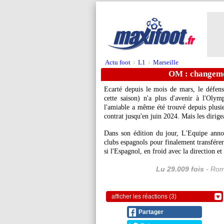
Actu foot
L1
Marseille
>
>
OM : changeme
Ecarté depuis le mois de mars, le défen
cette saison) n'a plus d'avenir à l'Oly
l'amiable a même été trouvé depuis plusie
contrat jusqu'en juin 2024. Mais les dirige
Dans son édition du jour, L'Equipe annon
clubs espagnols pour finalement transférer
si l'Espagnol, en froid avec la direction et
Lu 29.009 fois
- Rom
afficher les réactions (3)
Partager