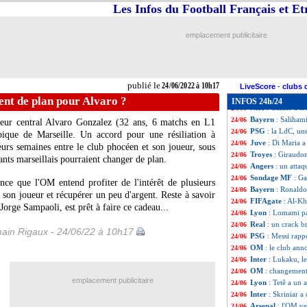
Chelsea
: 6 renfo
24/06
Les Infos du Football Français et E
Juve
: De Ligt vo
24/06
Sochaux
: Gourve
24/06
emplacement publicitaire
Lorient
: la piste
24/06
Lens
: le Clermon
24/06
Barça
: la 2e of
24/06
PSG
: Mbappé co
24/06
publié le
24/06/2022 à 10h17
Bordeaux
: le cl
24/06
LiveScore
-
clubs 
OM
: le contrat d
24/06
nt de plan pour Alvaro ?
INFOS 24h/24
Nice
: Galtier a f
24/06
Bayern
: Saliham
24/06
seur central Alvaro Gonzalez (32 ans, 6 matchs en L1
PSG
: la LdC, u
24/06
mpique de Marseille. Un accord pour une résiliation à
Juve
: Di Maria a
24/06
urs semaines entre le club phocéen et son joueur, sous
Troyes
: Giraudon
24/06
ants marseillais pourraient changer de plan.
Angers
: un atta
24/06
Sondage MF
: Ga
24/06
ce que l'OM entend profiter de l'intérêt de plusieurs
Bayern
: Ronaldo
24/06
 son joueur et récupérer un peu d'argent. Reste à savoir
FIFAgate
: Al-Kh
24/06
 Jorge Sampaoli, est prêt à faire ce cadeau...
Lyon
: Lomami pas
24/06
Real
: un crack b
24/06
ain Rigaux - 24/06/22 à 10h17
PSG
: Messi rapp
24/06
OM
: le club ann
24/06
Inter
: Lukaku, le
24/06
OM
: changement
24/06
emplacement publicitaire
Lyon
: Tetê a un 
24/06
Inter
: Skriniar a
24/06
Arsenal
: l'OM ve
24/06