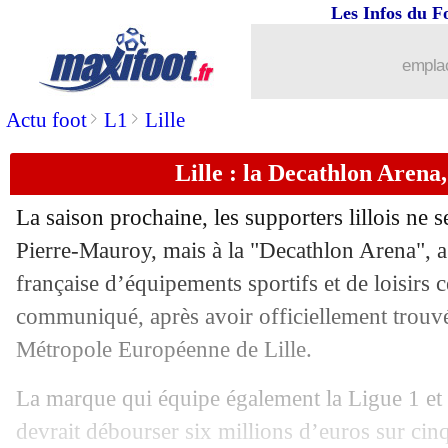
Les Infos du F
emplac
>
>
Actu foot
L1
Lille
Lille : la Decathlon Arena, 
La saison prochaine, les supporters lillois ne 
Pierre-Mauroy, mais à la "Decathlon Arena", a
française d’équipements sportifs et de loisirs
...
brèves d'AUJOURD'HUI ( 8 août 202
communiqué, après avoir officiellement trouv
Métropole Européenne de Lille.
...
Liste des brèves du sam. 25 juin 2022
La marque qui équipe également la Ligue 1 et 
24/06
OM
: quand Thauvin se croit hors ante
devrait débourser six millions d’euros sur cin