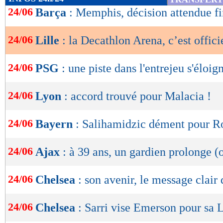
de
24/06
Barça
: Memphis, décision attendue fin
lecture
24/06
Lille
: la Decathlon Arena, c’est offici
OK
24/06
PSG
: une piste dans l'entrejeu s'éloig
24/06
Lyon
: accord trouvé pour Malacia !
24/06
Bayern
: Salihamidzic dément pour R
24/06
Ajax
: à 39 ans, un gardien prolonge (o
24/06
Chelsea
: son avenir, le message clair
24/06
Chelsea
: Sarri vise Emerson pour sa 