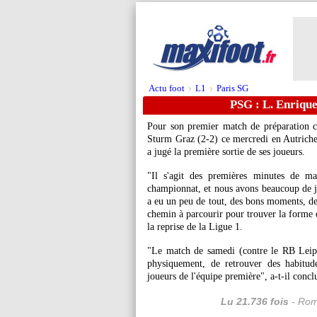
Actu foot
L1
Paris SG
>
>
PSG : L. Enrique
Pour son premier match de préparation ce
Sturm Graz (2-2) ce mercredi en Autriche.
a jugé la première sortie de ses joueurs.
"Il s'agit des premières minutes de m
championnat, et nous avons beaucoup de jo
a eu un peu de tout, des bons moments, des
chemin à parcourir pour trouver la forme 
la reprise de la Ligue 1.
"Le match de samedi (contre le RB Leipz
physiquement, de retrouver des habitud
joueurs de l'équipe première", a-t-il concl
Lu 21.736 fois
- Rom