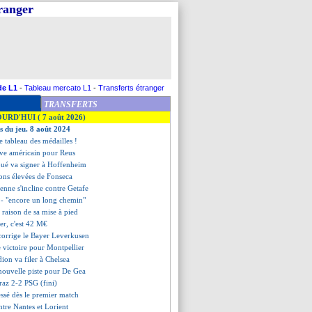
tranger
de L1
-
Tableau mercato L1
-
Transferts étranger
TRANSFERTS
OURD'HUI ( 7 août 2026)
es du jeu. 8 août 2024
le tableau des médailles !
rêve américain pour Reus
oué va signer à Hoffenheim
ions élevées de Fonseca
ienne s'incline contre Getafe
 - "encore un long chemin"
raison de sa mise à pied
er, c'est 42 M€
 corrige le Bayer Leverkusen
e victoire pour Montpellier
ion va filer à Chelsea
nouvelle piste pour De Gea
raz 2-2 PSG (fini)
essé dès le premier match
ntre Nantes et Lorient