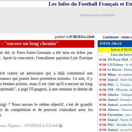
Les Infos du Football Français et E
emplacement publicitaire
publié le
07/08/2024 à 21h44
LiveScore
-
clubs 
 - "encore un long chemin"
INFOS 24h/24
brèves d'AUJ
...
t été, le Paris Saint-Germain a été tenu en échec par
Liste des brèv
...
 Après la rencontre, l'entraîneur parisien Luis Enrique
JO Paris 2024
: 
07/08
LA Galaxy
: le 
07/08
Le Havre
: Kink
07/08
atch contre un adversaire qui a déjà commencé son
Milan
: les ambit
07/08
ueurs qui jouent leurs premières minutes. Ce soir, il y
Amical
: Saint-Et
07/08
 bonnes actions, mais il est clair qu'il a encore un long
PSG
: L. Enrique
07/08
optimale", a jugé l'Espagnol, à une semaine et demie de
OM
: Mbemba, la 
07/08
Atletico
: Gallagh
07/08
Amical
: Arsenal
07/08
ig) ? Nous aurons le même objectif, c'est de grandir
Amical
: premièr
07/08
es de compétition et de pouvoir s'entraîner avec les
Atletico
: Omorod
07/08
u.
Fiorentina
: une 
07/08
Amical
: Sturm G
07/08
PSG
: Beraldo bl
ain Rigaux - 07/08/24 à 21h44
07/08
Amical
: un nul e
07/08