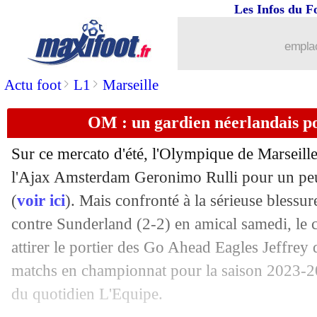
Les Infos du F
07/08
Bayern
: le retour d'Olise fixé
emplac
07/08
PSG
: la composition contre Sturm Gr
>
>
Actu foot
L1
Marseille
07/08
Reims
: prix fixé pour Richardson
OM : un gardien néerlandais p
07/08
Dortmund
: Monaco s'active pour Br
Sur ce mercato d'été, l'Olympique de Marseille
07/08
Juve
: la Fiorentina veut McKennie, ma
l'Ajax Amsterdam Geronimo Rulli pour un peu 
(
voir ici
). Mais confronté à la sérieuse bless
07/08
Naples
: l'agent de Neres se trouve en 
contre Sunderland (2-2) en amical samedi, le
attirer le portier des Go Ahead Eagles Jeffrey
07/08
Aston Villa
: Galatasaray vise un prêt
matchs en championnat pour la saison 2023-20
du quotidien L'Equipe.
07/08
Bayern
: Osasuna veut chiper Zaragoz