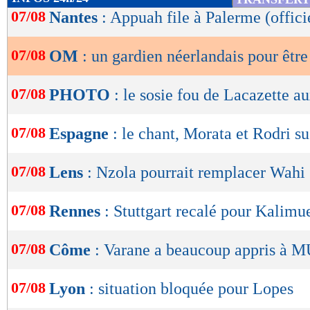
de
07/08
Nantes
: Appuah file à Palerme (offici
lecture
07/08
OM
: un gardien néerlandais pour êtr
OK
07/08
PHOTO
: le sosie fou de Lacazette a
07/08
Espagne
: le chant, Morata et Rodri s
07/08
Lens
: Nzola pourrait remplacer Wahi
07/08
Rennes
: Stuttgart recalé pour Kalim
07/08
Côme
: Varane a beaucoup appris à 
07/08
Lyon
: situation bloquée pour Lopes