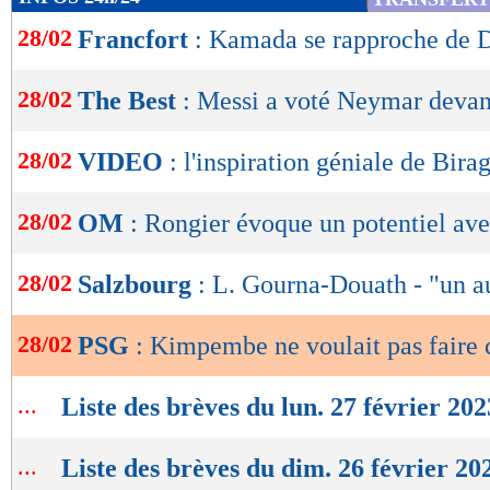
Lu 1.361 fois
- Romain Rigaux -
de
28/02
Francfort
: Kamada se rapproche de 
lecture
OK
28/02
The Best
: Messi a voté Neymar deva
28/02
VIDEO
: l'inspiration géniale de Birag
28/02
OM
: Rongier évoque un potentiel av
28/02
Salzbourg
: L. Gourna-Douath - "un 
28/02
PSG
: Kimpembe ne voulait pas fair
...
Liste des brèves du lun. 27 février 202
...
Liste des brèves du dim. 26 février 20