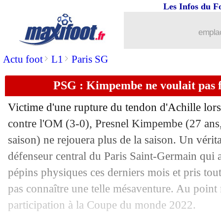
Les Infos du F
28/02
Barça
: Messi n'a pas rencontré Lapor
emplac
28/02
FFF
: Le Graët, la réaction d'Oudéa-C
>
>
Actu foot
L1
Paris SG
28/02
Chelsea
: virer Potter coûterait une fo
PSG : Kimpembe ne voulait pas 
28/02
FFF
: les mots forts de Diallo sur Le 
Victime d'une rupture du tendon d'Achille lor
contre l'OM (3-0), Presnel Kimpembe (27 ans,
28/02
Chelsea
: Kanté va bien prolonger
saison) ne rejouera plus de la saison. Un vérit
28/02
défenseur central du Paris Saint-Germain qui a
EdF (f)
: Diacre pas encore fixée
pépins physiques ces derniers mois et pris tou
28/02
PSG
: la petite phrase de Mbappé sur
pas connaître une telle mésaventure. Au poin
participation à la Coupe du monde 2022.
28/02
The Best
: le clan Vinicius vide son sa