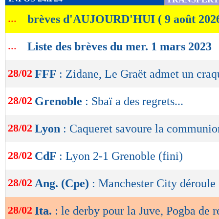
de
...
brèves d'AUJOURD'HUI ( 9 août 202
lecture
OK
...
Liste des brèves du mer. 1 mars 2023
28/02
FFF
: Zidane, Le Graët admet un cra
28/02
Grenoble
: Sbaï a des regrets...
28/02
Lyon
: Caqueret savoure la communio
28/02
CdF
: Lyon 2-1 Grenoble (fini)
28/02
Ang. (Cpe)
: Manchester City déroule
28/02
Ita.
: le derby pour la Juve, Pogba de r