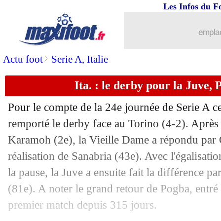
Les Infos du F
emplac
>
Actu foot
Serie A, Italie
Ita. : le derby pour la Juve,
Pour le compte de la 24e journée de Serie A ce
remporté le derby face au Torino (4-2). Après 
Karamoh (2e), la Vieille Dame a répondu par 
réalisation de Sanabria (43e). Avec l'égalisat
la pause, la Juve a ensuite fait la différence p
(81e). A noter le grand retour de Pogba, entré
premier match depuis 315 jours.