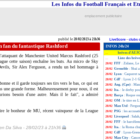
Les Infos du Football Français et E
emplacement publicitaire
publié le
28/02/2023 à 21h36
LiveScore
-
clubs 
 fan du fantastique Rashford
INFOS 24h/24
brèves d'AUJ
...
 l'attaquant de Manchester United Marcus Rashford (25
Liste des brèv
...
ague cette saison) enchaîne les buts. Au micro de Sky
FFF
: Zidane, Le
28/02
Devils, Sir Alex Ferguson, a rendu un bel hommage à
Grenoble
: Sbaï a
28/02
Lyon
: Caqueret 
28/02
CdF
: Lyon 2-1 G
28/02
 bonne et il garde toujours ses tirs vers le bas, ce qui est
Ang. (Cpe)
: Man
28/02
ans une grande forme. Malheureusement pour nous, il est
Ita.
: le derby po
28/02
urions besoin d'une autre. Mais il le fait", a admiré
Barça
: Roque ou
28/02
OM
: le titre en
28/02
Man Utd
: Fergu
28/02
aire le bonheur de MU, récent vainqueur de la League
PSG
: les accusa
28/02
Liverpool
: Sala
28/02
FFF
: le harcèle
28/02
n Da Silva - 28/02/23 à 21h36
Ita.
: la Roma chu
28/02
CdF
: Lyon-Gren
28/02
Man City
: Cance
28/02