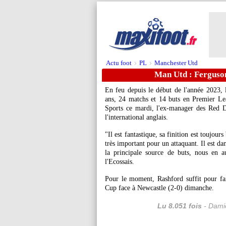
Actu foot
PL
Manchester Utd
>
>
Man Utd : Ferguson
En feu depuis le début de l'année 2023,
ans, 24 matchs et 14 buts en Premier Le
Sports ce mardi, l'ex-manager des Red 
l'international anglais.
"Il est fantastique, sa finition est toujours
très important pour un attaquant. Il est d
la principale source de buts, nous en a
l'Ecossais.
Pour le moment, Rashford suffit pour f
Cup face à Newcastle (2-0) dimanche.
Lu 8.051 fois
- Damie