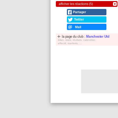
afficher les réactions (5)
Partager
Twitter
Mail
la page du club :
Manchester Utd
bilan, stats, réultats, calendrier,
effectif, tranferts, ...