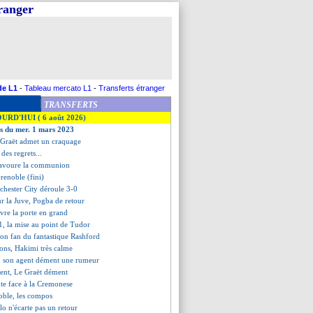
tranger
de L1
-
Tableau mercato L1
-
Transferts étranger
TRANSFERTS
OURD'HUI ( 6 août 2026)
es du mer. 1 mars 2023
 Graët admet un craquage
 des regrets...
savoure la communion
renoble (fini)
chester City déroule 3-0
ur la Juve, Pogba de retour
vre la porte en grand
 L1, la mise au point de Tudor
son fan du fantastique Rashford
tions, Hakimi très calme
h, son agent dément une rumeur
ment, Le Graët dément
te face à la Cremonese
oble, les compos
lo n'écarte pas un retour