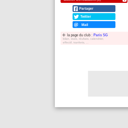
Partager
Twitter
Mail
la page du club :
Paris SG
bilan, stats, réultats, calendrier,
effectif, tranferts, ...