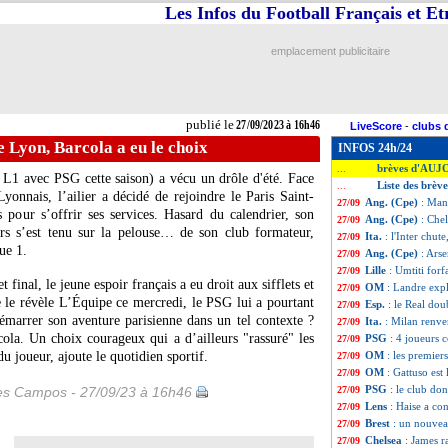
Les Infos du Football Français et E
emplacement publicitaire
publié le
27/09/2023 à 16h46
LiveScore
-
clubs 
 Lyon, Barcola a eu le choix
INFOS 24h/24
brèves d'AUJ
...
 L1 avec PSG cette saison) a vécu un drôle d'été. Face
Liste des brèv
...
onnais, l’ailier a décidé de rejoindre le Paris Saint-
Ang. (Cpe)
: Man
27/09
pour s’offrir ses services. Hasard du calendrier, son
Ang. (Cpe)
: Che
27/09
rs s’est tenu sur la pelouse… de son club formateur,
Ita.
: l'Inter chut
27/09
ue 1.
Ang. (Cpe)
: Arse
27/09
Lille
: Umtiti forf
27/09
 final, le jeune espoir français a eu droit aux sifflets et
OM
: Landre exp
27/09
 le révèle L’Équipe ce mercredi, le PSG lui a pourtant
Esp.
: le Real dou
27/09
 démarrer son aventure parisienne dans un tel contexte ?
Ita.
: Milan renve
27/09
ola. Un choix courageux qui a d’ailleurs "rassuré" les
PSG
: 4 joueurs 
27/09
du joueur, ajoute le quotidien sportif.
OM
: les premier
27/09
OM
: Gattuso est
27/09
PSG
: le club d
les Campos - 27/09/23 à 16h46
27/09
Lens
: Haise a co
27/09
Brest
: un nouvea
27/09
Chelsea
: James r
27/09