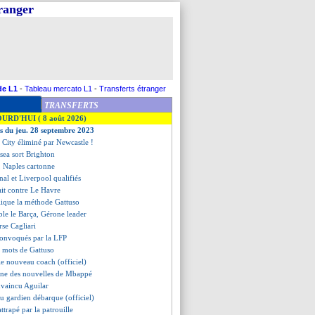
tranger
de L1
-
Tableau mercato L1
-
Transferts étranger
TRANSFERTS
OURD'HUI ( 8 août 2026)
es du jeu. 28 septembre 2023
 City éliminé par Newcastle !
lsea sort Brighton
e, Naples cartonne
nal et Liverpool qualifiés
ait contre Le Havre
lique la méthode Gattuso
ble le Barça, Gérone leader
rse Cagliari
convoqués par la LFP
s mots de Gattuso
 le nouveau coach (officiel)
onne des nouvelles de Mbappé
nvaincu Aguilar
u gardien débarque (officiel)
attrapé par la patrouille