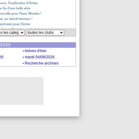
owe, l'explication d'Arteta
la fin d'une belle série
nouvelle pour Nuno Mendes !
t, un latéral heureux !
 prévient pour Terrier
re Lyon, Barcola a eu le choix
ondit au Vietnam (officiel)
ag refuse de parler de Sancho
REVES
, ambiance glaciale !
.
fend Kamara
brèves d'hier
.
eut à Ter Stegen
26
mardi 04/08/2026
vise un poste de numéro un
.
Recherche archives
 Kenya et Ouganda pour 2027
pond à Canal+
est à Marseille
rassurantes pour Umtiti
 à quand l'apaisement ?
 2025 au Maroc
ur pour Gnabry
milite pour Zaïre-Emery
s supporters partagés
bable penalty manqué par Icardi
ltier a dit non
en option pour Gattuso
e tacle de Domenech
ons de Laborde