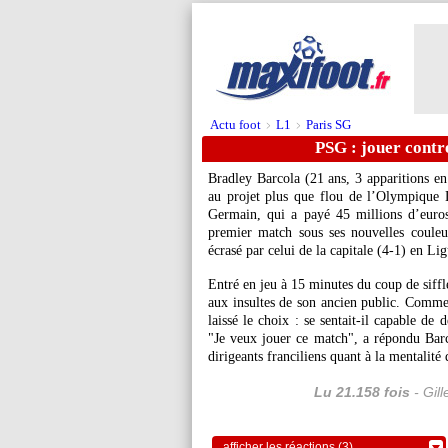
Actu foot
L1
Paris SG
>
>
PSG : jouer contre
Bradley
Barcola
(21 ans, 3 apparitions en
au projet plus que flou de l’Olympique Ly
Germain, qui a payé 45 millions d’euros 
premier match sous ses nouvelles couleu
écrasé par celui de la capitale (4-1) en Lig
Entré en jeu à 15 minutes du coup de sifflet
aux insultes de son ancien public. Comme
laissé le choix : se sentait-il capable de
"Je veux jouer ce match", a répondu Barc
dirigeants franciliens quant à la mentalité 
Lu 21.158 fois
- Gil
afficher les réactions (3)