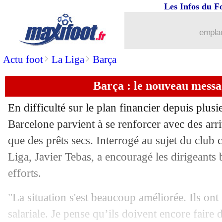
Les Infos du F
27/09
OM
: Larguet défend Kamara
emplac
27/09
Barça
: Xavi en veut à Ter Stegen
>
>
Actu foot
La Liga
Barça
27/09
Divers
: Cahuzac vise un poste de nu
Barça : le nouveau messa
27/09
CAN
: Tanzanie, Kenya et Ouganda p
En difficulté sur le plan financier depuis plusi
Barcelone parvient à se renforcer avec des arri
27/09
LFP
: Labrune répond à Canal+
que des prêts secs. Interrogé au sujet du club c
27/09
Liga, Javier Tebas, a encouragé les dirigeants
VIDEO
: Gattuso est à Marseille
efforts.
27/09
Lille
: nouvelles rassurantes pour Umti
"La situation s'est beaucoup améliorée. Ils ont 
27/09
OM
: supporters, à quand l'apaisement
salariale. Je pense qu’ils doivent encore faire 