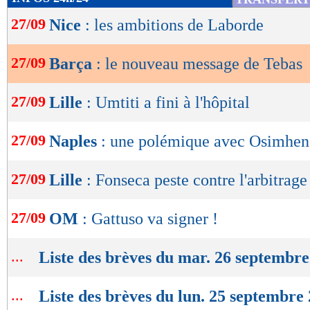
de
27/09
Nice
: les ambitions de Laborde
lecture
OK
27/09
Barça
: le nouveau message de Tebas
27/09
Lille
: Umtiti a fini à l'hôpital
27/09
Naples
: une polémique avec Osimhen
27/09
Lille
: Fonseca peste contre l'arbitrage
27/09
OM
: Gattuso va signer !
...
Liste des brèves du mar. 26 septembr
...
Liste des brèves du lun. 25 septembre