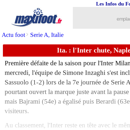
Les Infos du F
emplac
>
Actu foot
Serie A, Italie
Ita. : l'Inter chute, Nap
Première défaite de la saison pour l'Inter Mila
mercredi, l'équipe de Simone Inzaghi s'est inc
Sassuolo (1-2) lors de la 7e journée de Serie 
pourtant ouvert la marque juste avant la paus
mais Bajrami (54e) a égalisé puis Berardi (63e)
visiteurs.
Au classement, l'Inter reste en tête avec le m