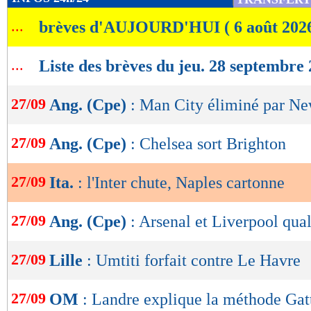
de
...
brèves d'AUJOURD'HUI ( 6 août 202
lecture
OK
...
Liste des brèves du jeu. 28 septembre
27/09
Ang. (Cpe)
: Man City éliminé par Ne
27/09
Ang. (Cpe)
: Chelsea sort Brighton
27/09
Ita.
: l'Inter chute, Naples cartonne
27/09
Ang. (Cpe)
: Arsenal et Liverpool qual
27/09
Lille
: Umtiti forfait contre Le Havre
27/09
OM
: Landre explique la méthode Gat