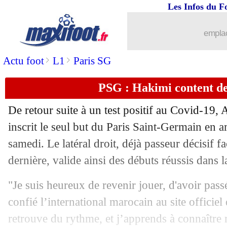
Les Infos du F
25/07
Man Utd
: Martial poussé vers la sorti
emplac
25/07
Amical
: Benfica-OM, les compos
>
>
Actu foot
L1
Paris SG
25/07
Arsenal
: Ben White attendu mercredi
PSG : Hakimi content de
25/07
JO
: Bernardoni encense "papa" Gign
De retour suite à un test positif au Covid-19,
25/07
OM
: l'arrivée de Wass bouclée dans 
inscrit le seul but du Paris Saint-Germain en 
samedi. Le latéral droit, déjà passeur décisif 
25/07
Milan
: Hernandez pourrait changer d
dernière, valide ainsi des débuts réussis dans la
25/07
All.
: Lewandowski joueur de l'année
"Je suis heureux de revenir jouer, d'avoir pass
confié l’international marocain au site officiel 
25/07
Juve
: Dortmund cible Demiral
retrouve du rythme, et j’apprends à connaître