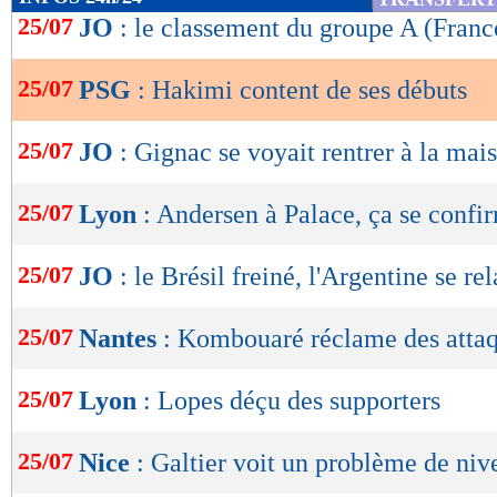
de
25/07
JO
: le classement du groupe A (Franc
lecture
25/07
PSG
: Hakimi content de ses débuts
OK
25/07
JO
: Gignac se voyait rentrer à la mai
25/07
Lyon
: Andersen à Palace, ça se confi
25/07
JO
: le Brésil freiné, l'Argentine se re
25/07
Nantes
: Kombouaré réclame des atta
25/07
Lyon
: Lopes déçu des supporters
25/07
Nice
: Galtier voit un problème de niv