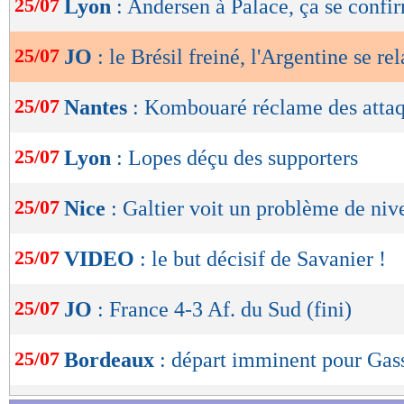
25/07
Lyon
: Andersen à Palace, ça se confi
de
lecture
25/07
JO
: le Brésil freiné, l'Argentine se re
OK
25/07
Nantes
: Kombouaré réclame des atta
25/07
Lyon
: Lopes déçu des supporters
25/07
Nice
: Galtier voit un problème de niv
25/07
VIDEO
: le but décisif de Savanier !
25/07
JO
: France 4-3 Af. du Sud (fini)
25/07
Bordeaux
: départ imminent pour Gas