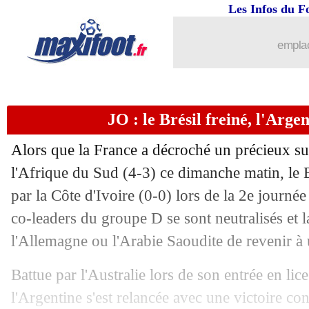
25/07
JO
: Bernardoni encense "papa" Gign
Les Infos du F
25/07
OM
: l'arrivée de Wass bouclée dans 
emplac
25/07
Milan
: Hernandez pourrait changer d
JO : le Brésil freiné, l'Arge
25/07
All.
: Lewandowski joueur de l'année
Alors que la France a décroché un précieux suc
25/07
Juve
: Dortmund cible Demiral
l'Afrique du Sud (4-3) ce dimanche matin, le B
par la Côte d'Ivoire (0-0) lors de la 2e journ
25/07
Lyon
: les précisions d'Aulas pour An
co-leaders du groupe D se sont neutralisés et l
25/07
Inter
: Lukaku n'est pas à vendre
l'Allemagne ou l'Arabie Saoudite de revenir à
Battue par l'Australie lors de son entrée en lic
25/07
ASSE
: Puel évoque le mercato
l'Argentine s'est relancée avec une victoire con