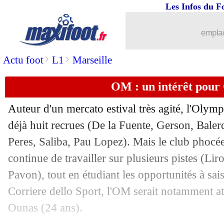
Les Infos du F
25/07
JO
: l'Espagne en tête, l'Allemagne ré
emplac
25/07
OM
: ça se précise pour Lirola !
>
>
Actu foot
L1
Marseille
25/07
JO
: le classement du groupe A (Franc
OM : un intérêt pour
25/07
PSG
: Hakimi content de ses débuts
Auteur d'un mercato estival très agité, l'Olymp
déjà huit recrues (De la Fuente, Gerson, Bale
25/07
JO
: Gignac se voyait rentrer à la mai
Peres, Saliba, Pau Lopez). Mais le club phocée
25/07
continue de travailler sur plusieurs pistes (L
Lyon
: Andersen à Palace, ça se confi
Pavon), tout en étudiant les opportunités à sais
25/07
JO
: le Brésil freiné, l'Argentine se re
Corriere dello Sport, l'OM serait notamment at
Ounas (24 ans).
25/07
Nantes
: Kombouaré réclame des atta