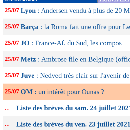
de
25/07
Lyon
: Andersen vendu à plus de 20 M
lecture
OK
25/07
Barça
: la Roma fait une offre pour L
25/07
JO
: France-Af. du Sud, les compos
25/07
Metz
: Ambrose file en Belgique (offic
25/07
Juve
: Nedved très clair sur l'avenir 
25/07
OM
: un intérêt pour Ounas ?
...
Liste des brèves du sam. 24 juillet 202
...
Liste des brèves du ven. 23 juillet 202