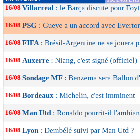
de
16/08
Villarreal
: le Barça discute pour Foy
lecture
16/08
PSG
: Gueye a un accord avec Everto
OK
16/08
FIFA
: Brésil-Argentine ne se jouera pa
16/08
Auxerre
: Niang, c'est signé (officiel)
16/08
Sondage MF
: Benzema sera Ballon d
16/08
Bordeaux
: Michelin, c'est imminent
16/08
Man Utd
: Ronaldo pourrit-il l'ambian
16/08
Lyon
: Dembélé suivi par Man Utd ?