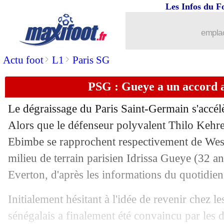
Les Infos du F
16/08
Liverpool
: Van Dijk, le roi d'Anfield
emplac
16/08
Everton
: Besiktas pousse pour Alli
>
>
Actu foot
L1
Paris SG
16/08
Troyes
: Irles, Magne appelle à l'union
PSG : Gueye a un accord 
16/08
Chelsea
: Everton refuse 53 M€ pour 
Le dégraissage du Paris Saint-Germain s'accélè
16/08
Liverpool
: Nuñez présente ses excuse
Alors que le défenseur polyvalent Thilo Kehrer
Ebimbe se rapprochent respectivement de West
16/08
Leicester
: Fofana ok avec Chelsea, ma
milieu de terrain parisien Idrissa Gueye (32 a
Everton, d'après les informations du quotidie
16/08
Arsenal
: Nice tente le coup pour Pépé
Initialement hésitant à l'idée de revenir chez le
16/08
OM
: Milik proposé à des cadors euro
sénégalais a finalement été convaincu par les 