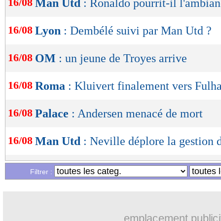
16/08
Man Utd
: Ronaldo pourrit-il l'ambian
16/08
Lyon
: Dembélé suivi par Man Utd ?
16/08
OM
: un jeune de Troyes arrive
16/08
Roma
: Kluivert finalement vers Ful
16/08
Palace
: Andersen menacé de mort
16/08
Man Utd
: Neville déplore la gestion 
16/08
Juve
: Di Maria de retour contre la R
Filtrer :
16/08
Rennes
: Mandanda absent jusqu'à tro
emplacement publici