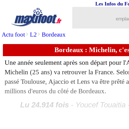
16/08
Arsenal
: Nice tente le coup pour Pépé
Les Infos du F
16/08
OM
: Milik proposé à des cadors euro
emplac
16/08
Juve
: Rabiot trop gourmand avec MU
>
>
Actu foot
L2
Bordeaux
16/08
Bordeaux : Michelin, c'e
Nice
: une offensive pour Brereton Di
Une année seulement après son départ pour l
16/08
Angers
: Camara a signé (officiel)
Michelin (25 ans) va retrouver la France. Selon
passé Toulouse, Ajaccio et Lens va être prêté 
16/08
Tottenham
: Udogie, c'est bouclé (offi
millions d'euros du côté de Bordeaux.
16/08
PSG
: la piste Skriniar toujours active
Lu 24.914 fois
- Youcef Touaitia 
16/08
Monaco
: Matsima prêté à Lorient (off