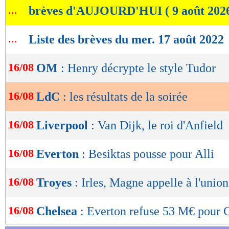
...
brèves d'AUJOURD'HUI ( 9 août 202
de
lecture
...
Liste des brèves du mer. 17 août 2022
OK
16/08
OM
: Henry décrypte le style Tudor
16/08
LdC
: les résultats de la soirée
16/08
Liverpool
: Van Dijk, le roi d'Anfield
16/08
Everton
: Besiktas pousse pour Alli
16/08
Troyes
: Irles, Magne appelle à l'union
16/08
Chelsea
: Everton refuse 53 M€ pour 