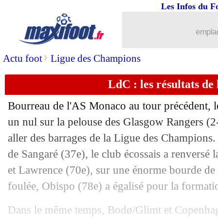
Les Infos du F
emplac
>
Actu foot
Ligue des Champions
LdC : les résultats de 
Bourreau de l'AS Monaco au tour précédent, 
un nul sur la pelouse des Glasgow Rangers (2
aller des barrages de la Ligue des Champions.
de Sangaré (37e), le club écossais a renversé l
et Lawrence (70e), sur une énorme bourde de 
foulée, Obispo (78e) a égalisé pour la formati
Dans le même temps, Bodø/Glimt et Copenhague