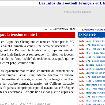
Man Utd
: le Rea
02/12
Les Infos du Football Français et E
Lyon
: Sage ravi 
02/12
Man City
: Guard
02/12
emplacement publicitaire
Francfort
: le P
02/12
OM
: Lyon, Maup
02/12
Nice
: l'arbitrag
02/12
Fiorentina
: Bove
02/12
publié le
02/12/2024 à 09h23
Barça
: Araujo et
02/12
LiveScore
-
clubs 
LA Galaxy
: Puig
02/12
ue, la tension monte !
INFOS 24h/24
Liverpool
: Slot 
02/12
Lyon
: braqué, M
02/12
 en Ligue des Champions et tenu en échec par le FC
OM
: Danilo, une
02/12
is Saint-Germain a connu une semaine décevante. Et
PSG
: Mbappé, le 
02/12
égional Le Parisien, la frustration grimpe au sein du
PSG
: litige, Mba
02/12
aîneur Luis Enrique et son groupe ! En effet, les joueurs
Real
: Asencio bi
02/12
an de jeu "trop lisible" du technicien espagnol, qui ne
OM
: pas de pre
02/12
ive et est perçu comme buté.
Bayern
: Kimmich
02/12
Lyon
: Mikautadz
02/12
s'est également montré déçu en interne du rendement de
Liverpool
: son a
02/12
Donnarumma, Fabian Ruiz, Marco Asensio ou encore
OM
: Rongier, le
02/12
international français, à cause d'un échange musclé et
Real
: Courtois 
02/12
 1er octobre dernier, la tension est d'ailleurs palpable
Fiorentina
: Bove
02/12
 n'a jamais compris pourquoi il n'avait pas été désigné
PSG
: Jesé règle
02/12
 ses décisions, Enrique ne s'est pas justifié auprès de
Man City
: Guard
02/12
OM
: De Zerbi s
02/12
PSG
: Enrique, l
02/12
en Da Silva - 02/12/24 à 09h23
Real
: Mbappé, An
02/12