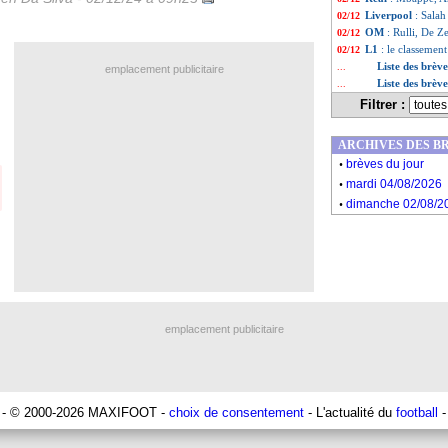
Liverpool
: Salah
02/12
OM
: Rulli, De Z
02/12
L1
: le classemen
02/12
Liste des brèv
...
emplacement publicitaire
Liste des brè
...
Filtrer :
ARCHIVES DES B
.
brèves du jour
.
mardi 04/08/2026
.
dimanche 02/08/2
emplacement publicitaire
- © 2000-2026 MAXIFOOT -
choix de consentement
- L'actualité du
football
-