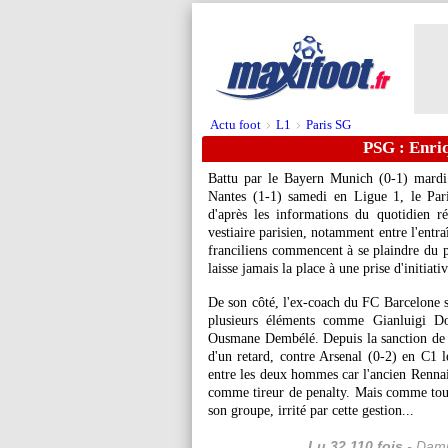
Actu foot
L1
Paris SG
>
>
PSG : Enriq
Battu par le Bayern Munich (0-1) mardi
Nantes (1-1) samedi en Ligue 1, le Par
d'après les informations du quotidien r
vestiaire parisien, notamment entre l'entr
franciliens commencent à se plaindre du pl
laisse jamais la place à une prise d'initiat
De son côté, l'ex-coach du FC Barcelone 
plusieurs éléments comme Gianluigi 
Ousmane Dembélé. Depuis la sanction de l'
d'un retard, contre Arsenal (0-2) en C1 le
entre les deux hommes car l'ancien Rennais
comme tireur de penalty. Mais comme toutes
son groupe, irrité par cette gestion...
Lu 32.110 fois
- Dami