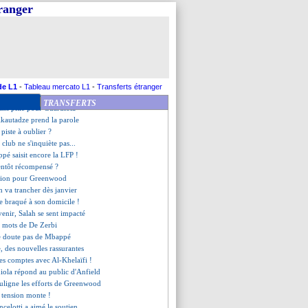
l cible Dalot, mais...
tranger
de la réponse de Lacazette
iola confiant malgré tout
SG attentif pour Marmoush
ay justifie son chambrage
e, le communiqué du club !
, le point du club
 Olmo, les nouvelles de Flick
de L1
-
Tableau mercato L1
-
Transferts étranger
 a joué avec les croisés
TRANSFERTS
sans pitié pour Guardiola
ikautadze prend la parole
 piste à oublier ?
club ne s'inquiète pas...
ppé saisit encore la LFP !
entôt récompensé ?
ssion pour Greenwood
 va trancher dès janvier
e braqué à son domicile !
venir, Salah se sent impacté
s mots de De Zerbi
ne doute pas de Mbappé
, des nouvelles rassurantes
 ses comptes avec Al-Khelaïfi !
iola répond au public d'Anfield
ouligne les efforts de Greenwood
a tension monte !
celotti a aimé le soutien