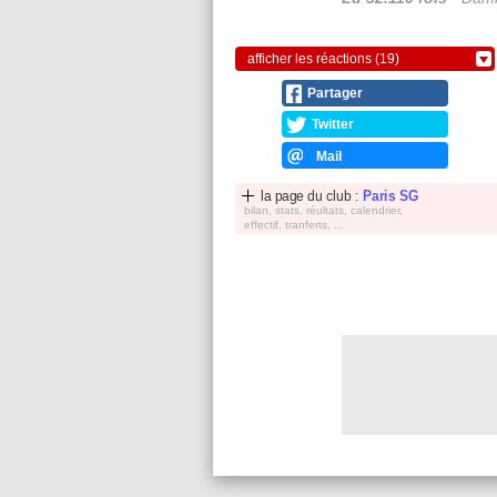
afficher les réactions (19)
Partager
Twitter
Mail
la page du club :
Paris SG
bilan, stats, réultats, calendrier,
effectif, tranferts, ...