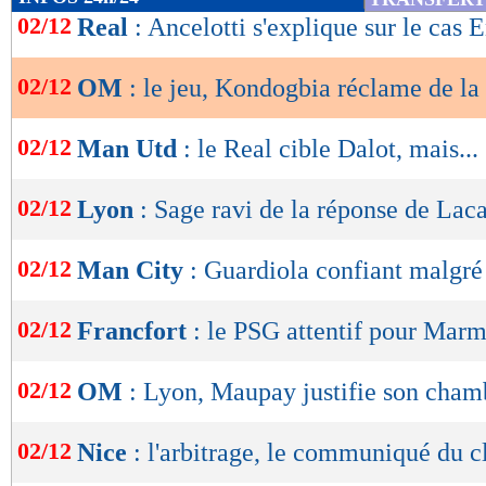
de
02/12
Real
: Ancelotti s'explique sur le cas 
lecture
02/12
OM
: le jeu, Kondogbia réclame de la
OK
02/12
Man Utd
: le Real cible Dalot, mais...
02/12
Lyon
: Sage ravi de la réponse de Lac
02/12
Man City
: Guardiola confiant malgré
02/12
Francfort
: le PSG attentif pour Mar
02/12
OM
: Lyon, Maupay justifie son cham
02/12
Nice
: l'arbitrage, le communiqué du c