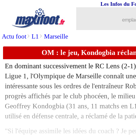
Les Infos du F
02/12
Nice
: Ndombele serre les dents
emplac
02/12
OM
: la piste Boey
>
>
Actu foot
L1
Marseille
02/12
Rennes
: Sampaoli attend des recrues
OM : le jeu, Kondogbia réclam
02/12
Monaco
: des messages anti-Qatar cen
En dominant successivement le RC Lens (2-1)
02/12
Nice
: Dante sera opéré du genou
Ligue 1, l'Olympique de Marseille connaît un
intéressante sous les ordres de l'entraîneur Ro
02/12
Man Utd
: Yoro revient enfin !
progrès affichés par le club phocéen, le milie
Geoffrey
Kondogbia
(31 ans, 11 matchs en L1
02/12
CdF
: ASSE-OM et Lens-PSG en 32es d
utilisé en défense centrale, a réclamé de la pati
02/12
PSG
: Luis Enrique, Rothen balaye le
"Si l'équipe assimile les idées du coach ? Je p