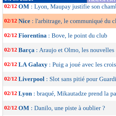
de
02/12
OM
: Lyon, Maupay justifie son cham
à vide sur Sofiane Diop en seconde période. D
lecture
auront laissé le corps arbitral de marbre, co
02/12
Nice
: l'arbitrage, le communiqué du c
OK
impunité qui interroge", peut-on lire.
02/12
Fiorentina
: Bove, le point du club
"L'inventaire suscite une vive frustration. D'a
sentiment, amer, de déjà-vu à Lyon. Où chaqu
02/12
Barça
: Araujo et Olmo, les nouvelles
et 4 matchs aura charrié son lot d'incompréhens
que l'on n'a pas voulu voir. Et ceux sifflés a
02/12
LA Galaxy
: Puig a joué avec les croi
réserve semblait s'imposer. Hier comme aujourd
02/12
Liverpool
: Slot sans pitié pour Guard
d'être plaint ou de remettre en question la vic
même la caricature serait facile. L'attente est ai
02/12
Lyon
: braqué, Mikautadze prend la pa
Direction Technique de l'Arbitrage ainsi que l
réponses à ses questions, notamment en accéda
02/12
OM
: Danilo, une piste à oublier ?
sonore des échanges entre l'arbitre et le VAR. 