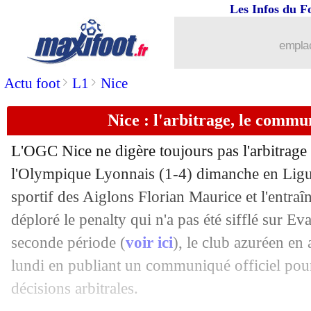
Les Infos du F
02/12
CdF
: ASSE-OM et Lens-PSG en 32es d
emplac
02/12
PSG
: Luis Enrique, Rothen balaye le
>
>
Actu foot
L1
Nice
02/12
Atletico
: Griezmann salué à Valladoli
Nice : l'arbitrage, le commu
02/12
Man Utd
: Diallo, une priorité pour 
L'OGC Nice ne digère toujours pas l'arbitrage
02/12
Sondage MF
: le PSG, comme un dout
l'Olympique Lyonnais (1-4) dimanche en Ligue
sportif des Aiglons Florian Maurice et l'entra
02/12
OM
: 29 buts, une première depuis 70
déploré le penalty qui n'a pas été sifflé sur 
seconde période (
voir ici
), le club azuréen en
02/12
Man City
: Walker, son message pour 
lundi en publiant un communiqué officiel pour
décisions arbitrales.
02/12
Juve
: Luiz déterminé à s'imposer