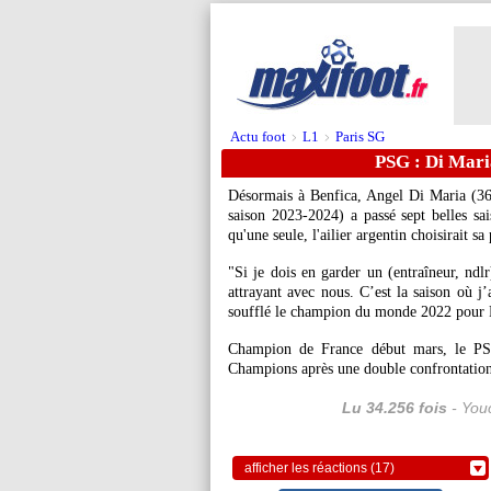
Actu foot
L1
Paris SG
>
>
PSG : Di Mar
Désormais à Benfica, Angel
Di Maria
(36
saison 2023-2024) a passé sept belles sai
qu'une seule, l'ailier argentin choisirait s
"Si je dois en garder un (entraîneur, ndl
attrayant avec nous. C’est la saison où j’a
soufflé le champion du monde 2022 pour 
Champion de France début mars, le PSG
Champions après une double confrontation 
Lu 34.256 fois
- Youc
afficher les réactions (17)