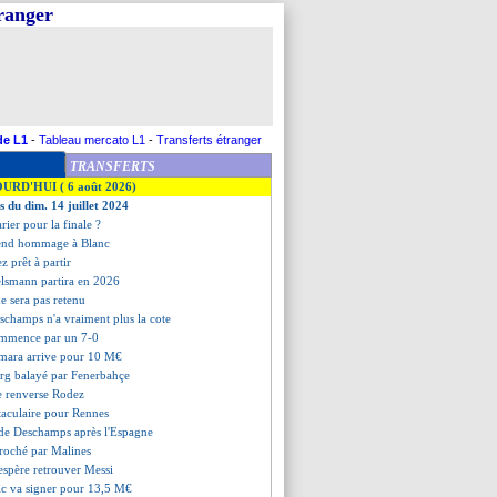
tranger
de L1
-
Tableau mercato L1
-
Transferts étranger
TRANSFERTS
OURD'HUI ( 6 août 2026)
s du dim. 14 juillet 2024
arier pour la finale ?
rend hommage à Blanc
ez prêt à partir
elsmann partira en 2026
e sera pas retenu
schamps n'a vraiment plus la cote
ommence par un 7-0
mara arrive pour 10 M€
urg balayé par Fenerbahçe
e renverse Rodez
ctaculaire pour Rennes
s de Deschamps après l'Espagne
croché par Malines
espère retrouver Messi
ic va signer pour 13,5 M€