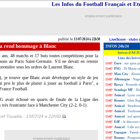
Les Infos du Football Français et E
emplacement publicitaire
publié le
13/07/2024 à 22h50
LiveScore
-
clubs 
ia rend hommage à Blanc
INFOS 24h/24
brèves d'AUJ
...
 ans, 48 matchs et 17 buts toutes compétitions pour la
Liste des brève
...
sons au Paris Saint-Germain. S'il ne devait en retenir
Euro
: sur quoi p
13/07
a première sous les ordres de Laurent Blanc.
PSG
: Di Maria 
13/07
Man City
: Alvar
13/07
r), je trouve que Blanc avait développé un style de jeu
Allemagne
: Nag
13/07
i pris le plus de plaisir à jouer au football à Paris", a
Barça
: Koundé n
13/07
France Football.
Sondage MF
: De
13/07
Amical
: Lyon c
13/07
 avait échoué en quarts de finale de la Ligue des
Rennes
: Glen Ka
13/07
très frustrante face à Manchester City (2-2, 0-1).
Amical
: Strasbo
13/07
Amical
: Toulous
13/07
ef Touaitia - 13/07/24 à 22h50
Amical
: nul spe
13/07
EdF
: le discour
13/07
Amical
: Lille ac
13/07
Espagne
: Yamal 
13/07
Rennes
: Pongrac
13/07
emplacement publicitaire