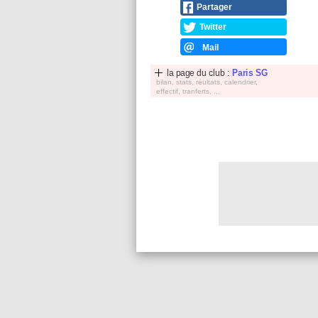
Partager
Twitter
Mail
la page du club :
Paris SG
bilan, stats, réultats, calendrier,
effectif, tranferts, ...