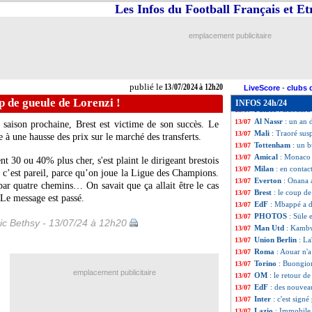
Côme
: Varane, c
13/07
Les Infos du Football Français et E
ASSE
: Boakye ju
13/07
Naples
: Conte s'
13/07
emplacement publicitaire
Rennes
: Totten
13/07
Lille
: ça avance
13/07
Al Ittihad
: le sa
13/07
Euro
: les buteur
13/07
publié le
13/07/2024 à 12h20
Al Ittihad
: Blanc
13/07
LiveScore
-
clubs 
Chelsea
: Cucurel
13/07
up de gueule de Lorenzi !
INFOS 24h/24
Palace
: Edouard 
13/07
Al Nassr
: un an 
13/07
saison prochaine, Brest est victime de son succès. Le
Mali
: Traoré sus
13/07
 à une hausse des prix sur le marché des transferts.
Tottenham
: un 
13/07
Amical
: Monaco 
13/07
t 30 ou 40% plus cher, s'est plaint le dirigeant brestois
Milan
: en contac
13/07
c’est pareil, parce qu’on joue la Ligue des Champions.
Everton
: Onana 
13/07
par quatre chemins… On savait que ça allait être le cas
Brest
: le coup d
13/07
 Le message est passé.
EdF
: Mbappé a d
13/07
PHOTOS
: Süle 
13/07
ic Bethsy - 13/07/24 à 12h20
Man Utd
: Kambw
13/07
Union Berlin
: La
13/07
Roma
: Aouar n'a
13/07
Torino
: Buongio
13/07
emplacement publicitaire
OM
: le retour d
13/07
EdF
: des nouvea
13/07
Inter
: c'est sign
13/07
Lazio
: Immobile 
13/07