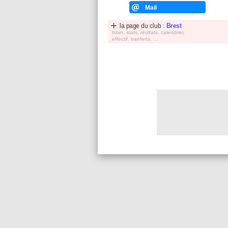
Mail
la page du club :
Brest
bilan, stats, réultats, calendrier,
effectif, tranferts, ...