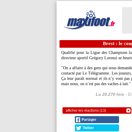
Brest : le co
Qualifié pour la Ligue des Champions la 
directeur sportif Grégory Lorenzi se heurte
"On a affaire à des gens qui nous demanden
contacté par Le Télégramme. Les joueurs, 
Ça leur paraît normal et ils n’y vont pas 
mais nous, on n’est pas des vaches à lait."
Lu 20.270 fois
- Er
afficher les réactions (13)
Partager
Twitter