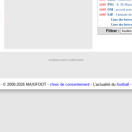
PSG
: A. Di Mari
13/07
OM
: accord ave
13/07
EdF
: l'attitude 
13/07
Liste des brève
...
Liste des brève
...
Filtrer :
emplacement publicitaire
- © 2000-2026 MAXIFOOT -
choix de consentement
- L'actualité du
football
-