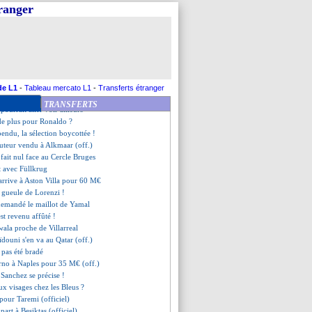
'est imminent
tranger
squ'en 2028 (officiel)
exprime sur Kvaratskhelia
ham débarque pour Doué
 pour Van den Boomen
laire de Blanc connu
s, l'UEFA modifie le règlement
 nommé entraîneur (officiel)
de L1
-
Tableau mercato L1
-
Transferts étranger
la déçu d'être jugé au prix
TRANSFERTS
pourrait aller voir ailleurs
de plus pour Ronaldo ?
pendu, la sélection boycottée !
buteur vendu à Alkmaar (off.)
fait nul face au Cercle Bruges
t avec Füllkrug
arrive à Aston Villa pour 60 M€
e gueule de Lorenzi !
emandé le maillot de Yamal
est revenu affûté !
ala proche de Villarreal
ïdouni s'en va au Qatar (off.)
 pas été bradé
rno à Naples pour 35 M€ (off.)
e Sanchez se précise !
ux visages chez les Bleus ?
é pour Taremi (officiel)
part à Besiktas (officiel)