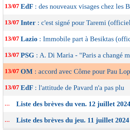
de
13/07
EdF
: des nouveaux visages chez les B
lecture
OK
13/07
Inter
: c'est signé pour Taremi (officie
13/07
Lazio
: Immobile part à Besiktas (offic
13/07
PSG
: A. Di Maria - "Paris a changé m
13/07
OM
: accord avec Côme pour Pau Lop
13/07
EdF
: l'attitude de Pavard n'a pas plu
...
Liste des brèves du ven. 12 juillet 202
...
Liste des brèves du jeu. 11 juillet 2024