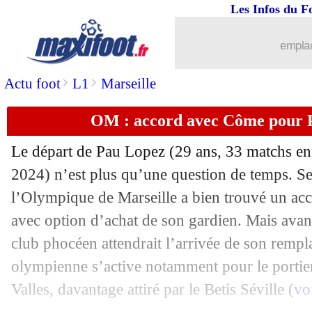
Les Infos du F
13/07
Chelsea
: Cucurella déçu d'être jugé a
emplac
13/07
Palace
: Edouard pourrait aller voir ai
>
>
Actu foot
L1
Marseille
13/07
Al Nassr
: un an de plus pour Ronaldo
OM : accord avec Côme pour P
13/07
Mali
: Traoré suspendu, la sélection b
Le départ de
Pau Lopez
(29 ans, 33 matchs en
13/07
Tottenham
: un buteur vendu à Alkmaa
2024) n’est plus qu’une question de temps. S
l’Olympique de Marseille a bien trouvé un ac
13/07
Amical
: Monaco fait nul face au Cer
avec option d’achat de son gardien. Mais avant
club phocéen attendrait l’arrivée de son rempl
13/07
Milan
: en contact avec Füllkrug
olympienne s’active notamment pour le portie
13/07
Everton
: Onana arrive à Aston Villa
Valles, davantage attiré par le Betis Séville (
vo