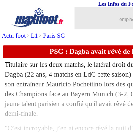
Les Infos du F
14/04
PSG
: Neymar promet un but en demi-
emplac
14/04
Dortmund
: Håland et Sancho, Watzke
>
>
Actu foot
L1
Paris SG
14/04
Slavia
: Kudela suspendu 10 matchs p
PSG : Dagba avait rêvé de 
14/04
PSG
: Gueye, Riolo a vu du Kanté
Titulaire sur les deux matchs, le latéral droit
14/04
Bayern
: Nagelsmann successeur de Fl
Dagba (22 ans, 4 matchs en LdC cette saison) a
son entraîneur Mauricio Pochettino lors des qu
14/04
Man Utd
: Bailly ne veut pas prolonge
des Champions face au Bayern Munich (3-2, 0
jeune talent parisien a confié qu'il avait rêvé d
14/04
Juve
: Pirlo, Thuram ironise sur les cr
demi-finale.
14/04
Dortmund
: Håland, le Bayern confia
"C’est incroyable, j’en ai encore rêvé la nuit d'