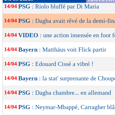
de
14/04
PSG
: Riolo bluffé par Di Maria
lecture
14/04
PSG
: Dagba avait rêvé de la demi-fin
OK
14/04
VIDEO
: une action insensée en foot 
14/04
Bayern
: Matthäus voit Flick partir
14/04
PSG
: Edouard Cissé a vibré !
14/04
Bayern
: la stat' surprenante de Chou
14/04
PSG
: Dagba chambre... en allemand
14/04
PSG
: Neymar-Mbappé, Carragher blâ