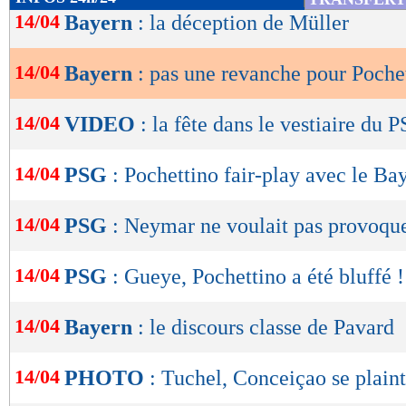
de
14/04
Bayern
: la déception de Müller
lecture
14/04
Bayern
: pas une revanche pour Poche
OK
14/04
VIDEO
: la fête dans le vestiaire du 
14/04
PSG
: Pochettino fair-play avec le Ba
14/04
PSG
: Neymar ne voulait pas provoq
14/04
PSG
: Gueye, Pochettino a été bluffé !
14/04
Bayern
: le discours classe de Pavard
14/04
PHOTO
: Tuchel, Conceiçao se plaint