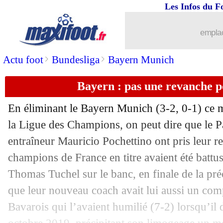
Les Infos du F
14/04
Bayern
: Effenberg déçu par Kimmic
emplac
14/04
Reims
: Oscar Garcia contacté
>
>
Actu foot
Bundesliga
Bayern Munich
14/04
PSG
: Riolo bluffé par Di Maria
Bayern : pas une revanche p
14/04
PSG
: Dagba avait rêvé de la demi-fin
En éliminant le Bayern Munich (3-2, 0-1) ce m
14/04
VIDEO
: une action insensée en foot 
la Ligue des Champions, on peut dire que le P
entraîneur Mauricio Pochettino ont pris leur re
14/04
Bayern
: Matthäus voit Flick partir
champions de France en titre avaient été battu
Thomas Tuchel sur le banc, en finale de la pré
14/04
PSG
: Edouard Cissé a vibré !
que leur nouveau coach avait lui aussi un comp
Bavarois qui l’avaient humilié (7-2) lorsqu’il 
14/04
Bayern
: la stat' surprenante de Chou