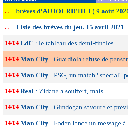
de
...
brèves d'AUJOURD'HUI ( 9 août 202
lecture
OK
...
Liste des brèves du jeu. 15 avril 2021
14/04
LdC
: le tableau des demi-finales
14/04
Man City
: Guardiola refuse de penser
14/04
Man City
: PSG, un match "spécial" 
14/04
Real
: Zidane a souffert, mais...
14/04
Man City
: Gündogan savoure et prévi
14/04
Man City
: Foden lance un message 