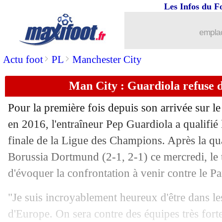
Les Infos du F
emplac
>
>
Actu foot
PL
Manchester City
Man City : Guardiola refuse d
Pour la première fois depuis son arrivée sur l
en 2016, l'entraîneur Pep Guardiola a qualifié 
finale de la Ligue des Champions. Après la qua
Borussia Dortmund (2-1, 2-1) ce mercredi, le 
d'évoquer la confrontation à venir contre le P
"Je suis incroyablement heureux d'être dans le
d'Europe. On sera contre des équipes très forte