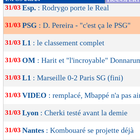
de
31/03
Esp.
: Rodrygo porte le Real
lecture
31/03
PSG
: D. Pereira - "c'est ça le PSG"
OK
31/03
L1
: le classement complet
31/03
OM
: Harit et "l'incroyable" Donnar
31/03
L1
: Marseille 0-2 Paris SG (fini)
31/03
VIDEO
: remplacé, Mbappé n'a pas a
31/03
Lyon
: Cherki testé avant la demie
31/03
Nantes
: Kombouaré se projette déjà