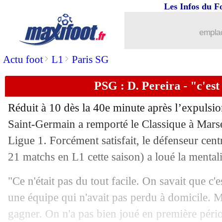
Les Infos du F
emplac
>
>
Actu foot
L1
Paris SG
PSG : D. Pereira - "c'es
Réduit à 10 dès la 40e minute après l’expulsio
Saint-Germain a remporté le Classique à Marse
Ligue 1. Forcément satisfait, le défenseur cent
21 matchs en L1 cette saison) a loué la mental
"Ce n'était pas du tout facile. On savait que c'est
une équipe qui n'avait pas perdu à domicile. 
gagner. On n'a pas bien joué en première péri