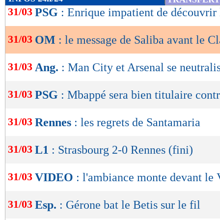
de
31/03
PSG
: Enrique impatient de découvrir 
lecture
31/03
OM
: le message de Saliba avant le C
OK
31/03
Ang.
: Man City et Arsenal se neutrali
31/03
PSG
: Mbappé sera bien titulaire cont
31/03
Rennes
: les regrets de Santamaria
31/03
L1
: Strasbourg 2-0 Rennes (fini)
31/03
VIDEO
: l'ambiance monte devant le
31/03
Esp.
: Gérone bat le Betis sur le fil