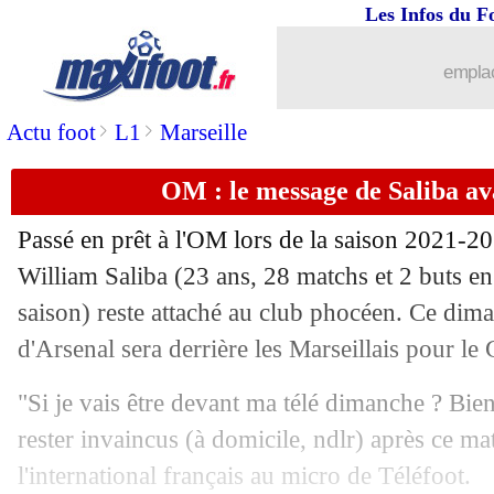
Les Infos du F
31/03
PSG
: Mbappé, Luis Enrique en a mar
emplac
31/03
Esp.
: Rodrygo porte le Real
>
>
Actu foot
L1
Marseille
31/03
PSG
: D. Pereira - "c'est ça le PSG"
OM : le message de Saliba av
31/03
L1
: le classement complet
Passé en prêt à l'OM lors de la saison 2021-20
31/03
OM
: Harit et "l'incroyable" Donnar
William
Saliba
(23 ans, 28 matchs et 2 buts en
saison) reste attaché au club phocéen. Ce dim
31/03
L1
: Marseille 0-2 Paris SG (fini)
d'Arsenal sera derrière les Marseillais pour le
31/03
VIDEO
: remplacé, Mbappé n'a pas a
"Si je vais être devant ma télé dimanche ? Bien 
rester invaincus (à domicile, ndlr) après ce ma
31/03
Lyon
: Cherki testé avant la demie
l'international français au micro de Téléfoot.