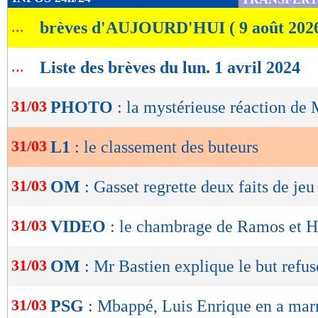
de
...
brèves d'AUJOURD'HUI ( 9 août 202
lecture
OK
...
Liste des brèves du lun. 1 avril 2024
31/03
PHOTO
: la mystérieuse réaction de
31/03
L1
: le classement des buteurs
31/03
OM
: Gasset regrette deux faits de jeu
31/03
VIDEO
: le chambrage de Ramos et 
31/03
OM
: Mr Bastien explique le but refus
31/03
PSG
: Mbappé, Luis Enrique en a mar