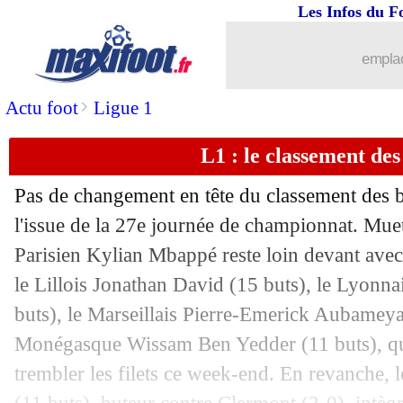
Les Infos du F
emplac
>
Actu foot
Ligue 1
L1 : le classement des
Pas de changement en tête du classement des b
l'issue de la 27e journée de championnat. Muet
Parisien Kylian Mbappé reste loin devant ave
le Lillois Jonathan David (15 buts), le Lyonna
buts), le Marseillais Pierre-Emerick Aubameya
Monégasque Wissam Ben Yedder (11 buts), qui 
trembler les filets ce week-end. En revanche, 