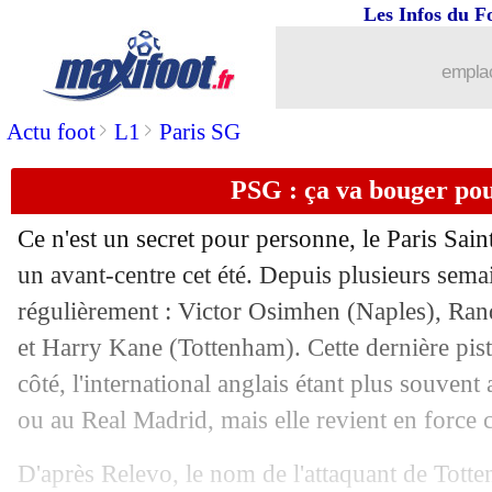
Les Infos du F
18/06
Brésil
: accord avec Ancelotti pour 20
emplac
18/06
PSG
: le club discutait avec... Gallard
>
>
Actu foot
L1
Paris SG
18/06
EdF
: Deschamps juge la Grèce
PSG : ça va bouger po
18/06
Wolverhampton
: R. Neves en Arabie
Ce n'est un secret pour personne, le Paris Sai
un avant-centre cet été. Depuis plusieurs sema
18/06
PSG
: Luis Enrique, ça se confirme
régulièrement : Victor Osimhen (Naples), Ran
18/06
et Harry Kane (Tottenham). Cette dernière pist
Divers
: Nzonzi est libre (officiel)
côté, l'international anglais étant plus souven
18/06
PSG
: Mbappé, le coup de gueule de 
ou au Real Madrid, mais elle revient en force
18/06
Arsenal
: Partey sur le départ ?
D'après Relevo, le nom de l'attaquant de Tot