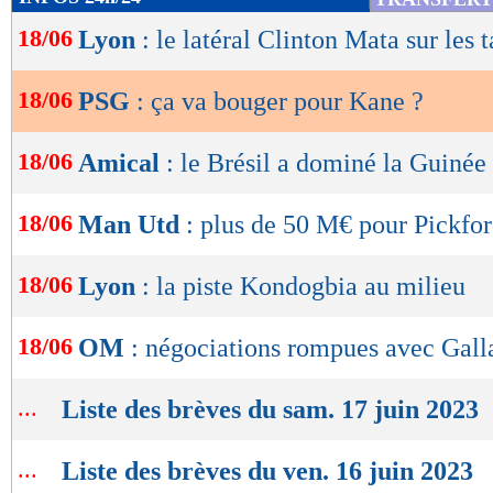
de
18/06
Lyon
: le latéral Clinton Mata sur les t
lecture
OK
18/06
PSG
: ça va bouger pour Kane ?
18/06
Amical
: le Brésil a dominé la Guinée
18/06
Man Utd
: plus de 50 M€ pour Pickfor
18/06
Lyon
: la piste Kondogbia au milieu
18/06
OM
: négociations rompues avec Gall
...
Liste des brèves du sam. 17 juin 2023
...
Liste des brèves du ven. 16 juin 2023