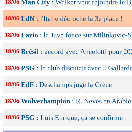
18/06
Man City
: Walker veut rejoindre le 
craquer les Azzurri qui souffraient en fin de 
de
lecture
avantage jusqu'au coup de sifflet final.
18/06
LdN
: l'Italie décroche la 3e place !
OK
Lu 15.380 fois
- Romain Rigaux -
18/06
Lazio
: la Juve fonce sur Milinkovic-S
18/06
Brésil
: accord avec Ancelotti pour 20
18/06
PSG
: le club discutait avec... Gallard
18/06
EdF
: Deschamps juge la Grèce
18/06
Wolverhampton
: R. Neves en Arabie
18/06
PSG
: Luis Enrique, ça se confirme