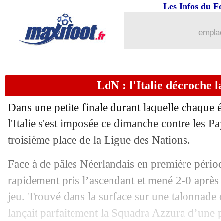
18/06
Man Utd
: Disasi et Todibo en plan B
Les Infos du F
18/06
EdF
: l'aveu de Griezmann sur le bras
emplac
18/06
PSG
: Hermel valide le choix Luis En
LdN : l'Italie décroche l
18/06
Wolverhampton
: Neves d'accord ave
Dans une petite finale durant laquelle chaque 
18/06
EdF
: les confidences de DD sur capi
l'Italie s'est imposée ce dimanche contre les P
troisième place de la Ligue des Nations.
18/06
OM
: Létang sort les barbelés pour F
Face à de pâles Néerlandais en première période
18/06
CAN
: le Nigeria et le Mali qualifiés
rapidement pris l’ascendant et mené 2-0 aprè
jeu. Trouvé dans la surface sur une talonnade
18/06
OM
: Fonseca est tenté
lançait parfaitement la Squadra Azzura d’une 