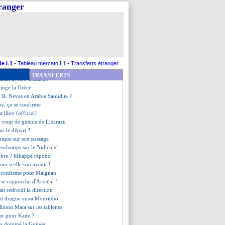
reçue 5 sur 5
tranger
e viendra pas
accroché par Madagascar
ie avec Paulo Fonseca
 plaît à l'OM
r veut rejoindre le Bayern
roche la 3e place !
once sur Milinkovic-Savic
de L1
-
Tableau mercato L1
-
Transferts étranger
ec Ancelotti pour 2024 ?
TRANSFERTS
cutait avec... Gallardo
juge la Grèce
: R. Neves en Arabie Saoudite ?
ue, ça se confirme
t libre (officiel)
e coup de gueule de Lizarazu
ur le départ ?
nique sur son passage
eschamps sur le "ridicule"
libre ? Mbappé répond
nn scelle son avenir !
 confirme pour Maignan
 se rapproche d'Arsenal !
ait redroidi la direction
ent drague aussi Mourinho
Clinton Mata sur les tablettes
ger pour Kane ?
l a dominé la Guinée