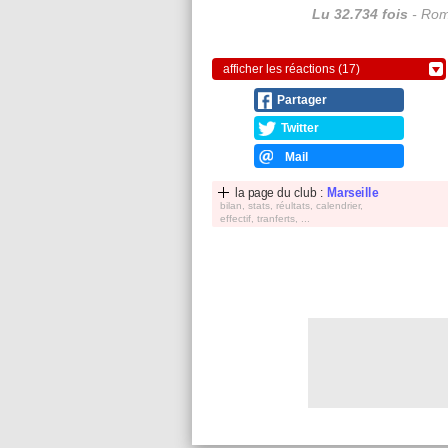
Lu 32.734 fois
- Rom
afficher les réactions (17)
Partager
Twitter
Mail
la page du club :
Marseille
bilan, stats, réultats, calendrier,
effectif, tranferts, ...