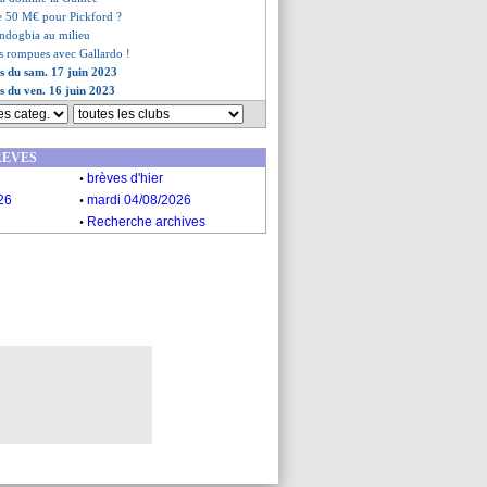
de 50 M€ pour Pickford ?
ondogbia au milieu
ns rompues avec Gallardo !
es du sam. 17 juin 2023
es du ven. 16 juin 2023
REVES
.
brèves d'hier
.
26
mardi 04/08/2026
.
Recherche archives