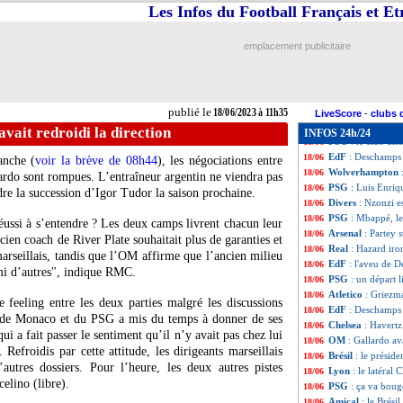
CAN
: l'Algérie 
18/06
Les Infos du Football Français et E
OM
: Tahirovic n
18/06
CAN
: le Ghana 
18/06
emplacement publicitaire
Lille
: l'OM négoc
18/06
Roma
: Tahirovic
18/06
Man City
: Walke
18/06
LdN
: l'Italie déc
18/06
publié le
18/06/2023 à 11h35
Lazio
: la Juve f
18/06
LiveScore
-
clubs 
Brésil
: accord av
18/06
vait redroidi la direction
INFOS 24h/24
PSG
: le club dis
18/06
EdF
: Deschamps 
18/06
anche (
voir la brève de 08h44
), les négociations entre
Wolverhampton
18/06
rdo sont rompues. L’entraîneur argentin ne viendra pas
PSG
: Luis Enriq
18/06
dre la succession d’Igor Tudor la saison prochaine.
Divers
: Nzonzi es
18/06
PSG
: Mbappé, l
18/06
réussi à s’entendre ? Les deux camps livrent chacun leur
Arsenal
: Partey s
18/06
cien coach de River Plate souhaitait plus de garanties et
Real
: Hazard iro
18/06
marseillais, tandis que l’OM affirme que l’ancien milieu
EdF
: l'aveu de D
18/06
rmi d’autres", indique RMC.
PSG
: un départ 
18/06
Atletico
: Griezma
18/06
e feeling entre les deux parties malgré les discussions
EdF
: Deschamps
18/06
ur de Monaco et du PSG a mis du temps à donner de ses
Chelsea
: Havertz
18/06
ui a fait passer le sentiment qu’il n’y avait pas chez lui
OM
: Gallardo av
18/06
Refroidis par cette attitude, les dirigeants marseillais
Brésil
: le présid
18/06
autres dossiers. Pour l’heure, les deux autres pistes
Lyon
: le latéral 
18/06
elino (libre).
PSG
: ça va bou
18/06
Amical
: le Brési
18/06