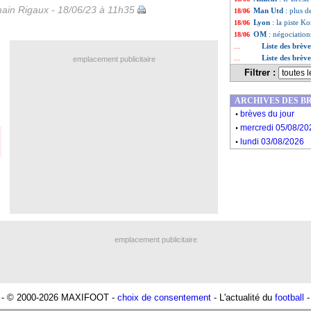
ain Rigaux - 18/06/23 à 11h35
Man Utd
: plus 
18/06
Lyon
: la piste K
18/06
OM
: négociatio
18/06
Liste des brèv
...
Liste des brèv
...
emplacement publicitaire
Filtrer :
ARCHIVES DES B
.
brèves du jour
.
mercredi 05/08/20
.
lundi 03/08/2026
emplacement publicitaire
- © 2000-2026 MAXIFOOT -
choix de consentement
- L'actualité du
football
-