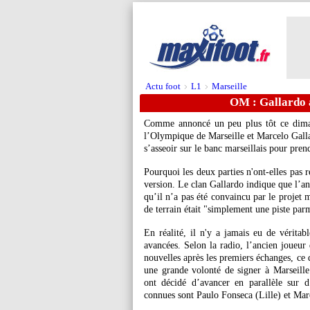
Actu foot
L1
Marseille
>
>
OM : Gallardo a
Comme annoncé un peu plus tôt ce dim
l’Olympique de Marseille et Marcelo Galla
s’asseoir sur le banc marseillais pour pren
Pourquoi les deux parties n'ont-elles pas 
version. Le clan Gallardo indique que l’an
qu’il n’a pas été convaincu par le projet 
de terrain était "simplement une piste pa
En réalité, il n'y a jamais eu de véritabl
avancées. Selon la radio, l’ancien joue
nouvelles après les premiers échanges, ce q
une grande volonté de signer à Marseille. 
ont décidé d’avancer en parallèle sur d’
connues sont Paulo Fonseca (Lille) et Marc