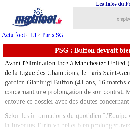
Les Infos du F
16/05
PSG
: le cas Alves commence à irriter.
emplac
16/05
OM
: Fletcher, au bon souvenir de Men
>
>
Actu foot
L1
Paris SG
16/05
Barça
: de Jong s'imagine déjà avec M
PSG : Buffon devrait bie
16/05
PSG
: Sessegnon dans le viseur, mais..
Avant l'élimination face à Manchester United (
de la Ligue des Champions, le Paris Saint-Germ
16/05
Barça
: Laporta contre la venue de G
gardien
Gianluigi Buffon
(41 ans, 16 matchs e
16/05
concernant une prolongation de son contrat. M
Lille
: un obstacle pour la piste Malc
entouré ce dossier avec des doutes concernant l'
16/05
Liverpool
: la crainte de Wijnaldum
Selon les informations du quotidien L'Equipe ce
16/05
PSG
: une nouvelle approche pour L
la Juventus Turin va bel et bien prolonger avec 