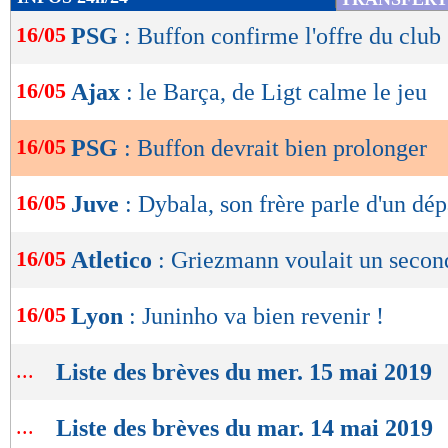
de
16/05
PSG
: Buffon confirme l'offre du club
lecture
OK
16/05
Ajax
: le Barça, de Ligt calme le jeu
16/05
PSG
: Buffon devrait bien prolonger
16/05
Juve
: Dybala, son frère parle d'un dép
16/05
Atletico
: Griezmann voulait un second
16/05
Lyon
: Juninho va bien revenir !
...
Liste des brèves du mer. 15 mai 2019
...
Liste des brèves du mar. 14 mai 2019