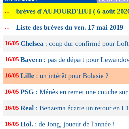
de
...
brèves d'AUJOURD'HUI ( 6 août 202
lecture
OK
...
Liste des brèves du ven. 17 mai 2019
16/05
Chelsea
: coup dur confirmé pour Lof
16/05
Bayern
: pas de départ pour Lewando
16/05
Lille
: un intérêt pour Bolasie ?
16/05
PSG
: Ménès en remet une couche sur
16/05
Real
: Benzema écarte un retour en L
16/05
Hol.
: de Jong, joueur de l'année !