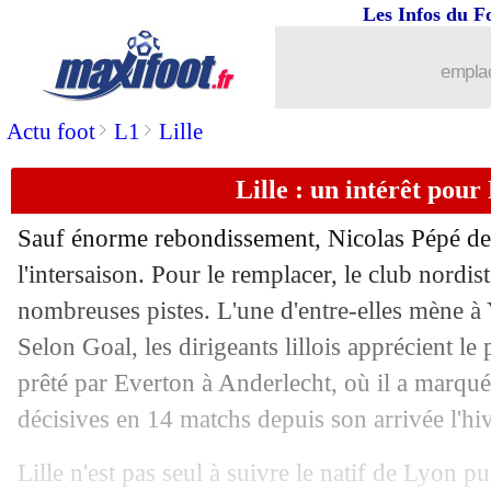
Les Infos du F
emplac
>
>
Actu foot
L1
Lille
Lille : un intérêt pour
Sauf énorme rebondissement, Nicolas Pépé devr
l'intersaison. Pour le remplacer, le club nordist
nombreuses pistes. L'une d'entre-elles mène à
Selon Goal, les dirigeants lillois apprécient le p
prêté par Everton à Anderlecht, où il a marqué 
décisives en 14 matchs depuis son arrivée l'hiv
Lille n'est pas seul à suivre le natif de Lyon 