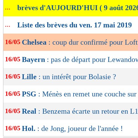
de
...
brèves d'AUJOURD'HUI ( 9 août 202
lecture
OK
...
Liste des brèves du ven. 17 mai 2019
16/05
Chelsea
: coup dur confirmé pour Lof
16/05
Bayern
: pas de départ pour Lewando
16/05
Lille
: un intérêt pour Bolasie ?
16/05
PSG
: Ménès en remet une couche sur
16/05
Real
: Benzema écarte un retour en L
16/05
Hol.
: de Jong, joueur de l'année !