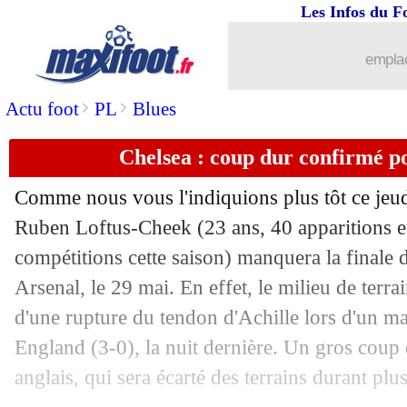
Les Infos du F
emplac
>
>
Actu foot
PL
Blues
Chelsea : coup dur confirmé p
Comme nous vous l'indiquions plus tôt ce jeud
Ruben Loftus-Cheek
(23 ans, 40 apparitions e
compétitions cette saison) manquera la finale 
Arsenal, le 29 mai. En effet, le milieu de terra
d'une rupture du tendon d'Achille lors d'un ma
England (3-0), la nuit dernière. Un gros coup 
anglais, qui sera écarté des terrains durant plu